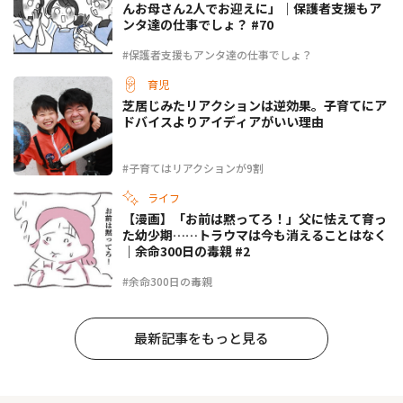
んお母さん2人でお迎えに」｜保護者支援もア
ンタ達の仕事でしょ？ #70
#保護者支援もアンタ達の仕事でしょ？
育児
芝居じみたリアクションは逆効果。子育てにア
ドバイスよりアイディアがいい理由
#子育てはリアクションが9割
ライフ
【漫画】「お前は黙ってろ！」父に怯えて育っ
た幼少期……トラウマは今も消えることはなく
｜余命300日の毒親 #2
#余命300日の毒親
最新記事をもっと見る