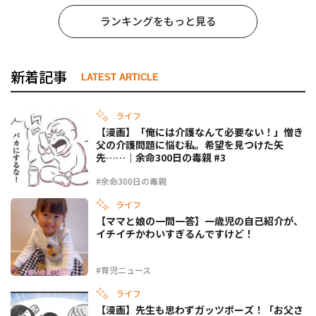
ランキングをもっと見る
新着記事
LATEST ARTICLE
ライフ
【漫画】「俺には介護なんて必要ない！」憎き
父の介護問題に悩む私。希望を見つけた矢
先……｜余命300日の毒親 #3
#余命300日の毒親
ライフ
【ママと娘の一問一答】一歳児の自己紹介が、
イチイチかわいすぎるんですけど！
#育児ニュース
ライフ
【漫画】先生も思わずガッツポーズ！「お父さ