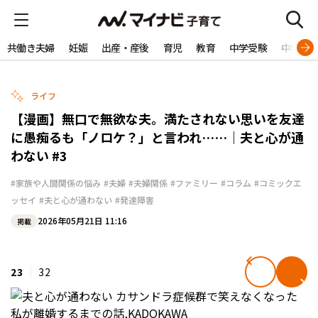
共働き夫婦
妊娠
出産・産後
育児
教育
中学受験
中学生
ライフ
【漫画】無口で無欲な夫。満たされない思いを友達
に愚痴るも「ノロケ？」と言われ……｜夫と心が通
わない #3
#家族や人間関係の悩み
#夫婦
#夫婦関係
#ファミリー
#コラム
#コミックエ
ッセイ
#夫と心が通わない
#発達障害
2026年05月21日 11:16
掲載
23
32