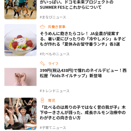
がいっぱい。ドコモ未来プロジェクトの
SUMMER FESとこれからについて
#まなびニュース
共働き家事
そうめんに飽きたらコレ！ JA全農が提案す
る、暑い夏にぴったりの「冷やしメシ」＆子ど
もが作れる「夏休みお留守番ランチ」各3選
#たべものニュース
ライフ
399円(税込438円)で憧れのネイルデビュー！西
松屋「Kidsネイルチップ」新登場
#トレンドニュース
育児
「比べるのは周りの子ではなく昔の我が子」木
下ゆーきさんが語った、成長ホルモン治療中の
わが子との向き合い方
#子育てニュース