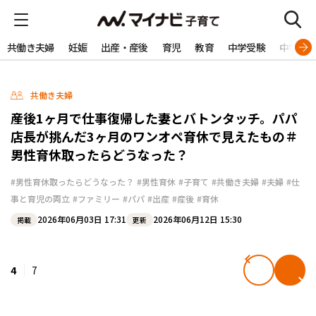
共働き夫婦
妊娠
出産・産後
育児
教育
中学受験
中学生
共働き夫婦
産後1ヶ月で仕事復帰した妻とバトンタッチ。パパ
店長が挑んだ3ヶ月のワンオペ育休で見えたもの＃
男性育休取ったらどうなった？
#男性育休取ったらどうなった？
#男性育休
#子育て
#共働き夫婦
#夫婦
#仕
事と育児の両立
#ファミリー
#パパ
#出産
#産後
#育休
2026年06月03日 17:31
2026年06月12日 15:30
掲載
更新
4
7