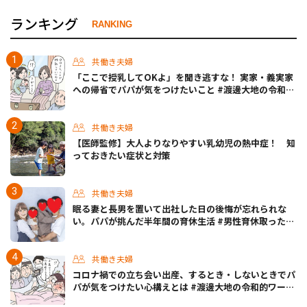
ランキング
RANKING
共働き夫婦
「ここで授乳してOKよ」を聞き逃すな！ 実家・義実家
への帰省でパパが気をつけたいこと #渡邊大地の令和的
ワーパパ道 Vol.20
共働き夫婦
【医師監修】大人よりなりやすい乳幼児の熱中症！ 知
っておきたい症状と対策
共働き夫婦
眠る妻と長男を置いて出社した日の後悔が忘れられな
い。パパが挑んだ半年間の育休生活 #男性育休取ったら
どうなった？
共働き夫婦
コロナ禍での立ち会い出産、するとき・しないときでパ
パが気をつけたい心構えとは #渡邊大地の令和的ワーパ
パ道 Vol.30