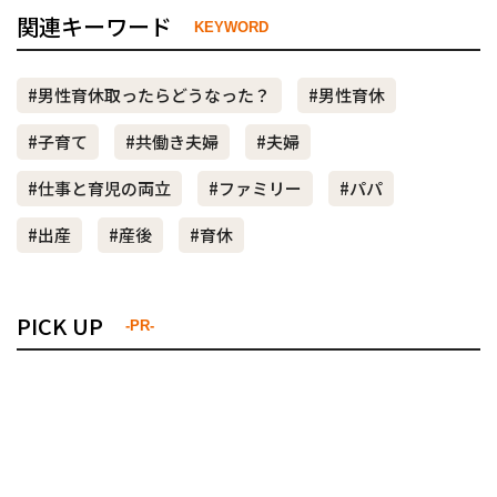
関連キーワード
KEYWORD
#男性育休取ったらどうなった？
#男性育休
#子育て
#共働き夫婦
#夫婦
#仕事と育児の両立
#ファミリー
#パパ
#出産
#産後
#育休
PICK UP
-PR-