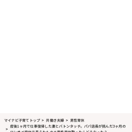
マイナビ子育てトップ
共働き夫婦
男性育休
産後1ヶ月で仕事復帰した妻とバトンタッチ。パパ店長が挑んだ3ヶ月の
ワンオペ育休で見えたもの＃男性育休取ったらどうなった？