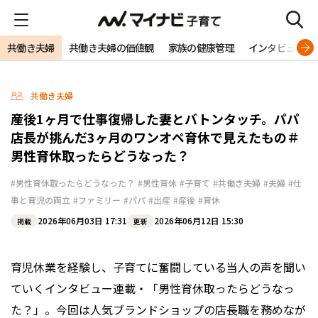
共働き夫婦
共働き夫婦の価値観
家族の健康管理
インタビュー
共働き夫婦
産後1ヶ月で仕事復帰した妻とバトンタッチ。パパ
店長が挑んだ3ヶ月のワンオペ育休で見えたもの＃
男性育休取ったらどうなった？
#男性育休取ったらどうなった？
#男性育休
#子育て
#共働き夫婦
#夫婦
#仕
事と育児の両立
#ファミリー
#パパ
#出産
#産後
#育休
2026年06月03日 17:31
2026年06月12日 15:30
掲載
更新
育児休業を経験し、子育てに奮闘している当人の声を聞い
ていくインタビュー連載・「男性育休取ったらどうなっ
た？」。今回は人気ブランドショップの店長職を務めなが