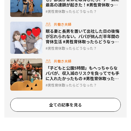
最高の連鎖が起きた！#男性育休取った
らどうなった？
男性育休取ったらどうなった？
共働き夫婦
眠る妻と長男を置いて出社した日の後悔
が忘れられない。パパが挑んだ半年間の
育休生活 #男性育休取ったらどうなっ
た？
男性育休取ったらどうなった？
共働き夫婦
「子どもと公園5時間」もへっちゃらな
パパが、収入減のリスクを負ってでも手
に入れたかったもの #男性育休取ったら
どうなった？
男性育休取ったらどうなった？
全ての記事を見る