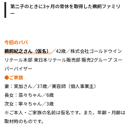
第二子のときに3ヶ月の育休を取得した鵜飼ファミリ
ー
今回のパパ
鵜飼紀之さん（仮名）
／42歳／株式会社ゴールドウイン
リテール本部 東日本リテール販売部 販売2グループ スー
パーバイザー
●ご家族
妻：実加さん／37歳／美容師（個人事業主）
長女：菜々ちゃん／6歳
次女：寧々ちゃん／3歳
※ご本人・ご家族の名前は仮名です。また、年齢・月齢は
取材時のものです。