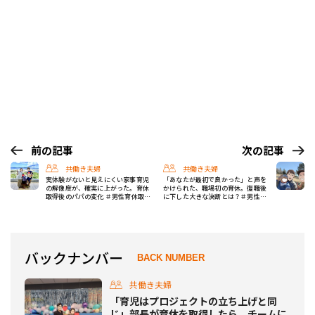
前の記事
次の記事
共働き夫婦
共働き夫婦
実体験がないと見えにくい家事育児
「あなたが最初で良かった」と声を
の解像度が、確実に上がった。育休
かけられた、職場初の育休。復職後
取得後のパパの変化 ＃男性育休取っ
に下した大きな決断とは？＃男性育
たらどうなった？
休、取ったらどうなった？
バックナンバー
BACK NUMBER
共働き夫婦
「育児はプロジェクトの立ち上げと同
じ」部長が育休を取得したら、チームに