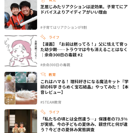
芝居じみたリアクションは逆効果。子育てにア
ドバイスよりアイディアがいい理由
#子育てはリアクションが9割
ライフ
【漫画】「お前は黙ってろ！」父に怯えて育っ
た幼少期……トラウマは今も消えることはなく
｜余命300日の毒親 #2
#余命300日の毒親
教育
これはハマる！ 理科好きになる魔法キット『学
研の科学 きらめく宝石結晶』やってみた！【本
音レビュー】
#STEAM教育
ライフ
「私たちの頃とは全然違う…」保護者の73.5%
が実感。今の子どもの夏休み、親世代と何が違
う？今どきの夏休み実態調査