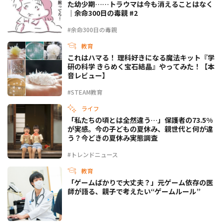
た幼少期……トラウマは今も消えることはなく
｜余命300日の毒親 #2
#余命300日の毒親
教育
これはハマる！ 理科好きになる魔法キット『学
研の科学 きらめく宝石結晶』やってみた！【本
音レビュー】
#STEAM教育
ライフ
「私たちの頃とは全然違う…」保護者の73.5%
が実感。今の子どもの夏休み、親世代と何が違
う？今どきの夏休み実態調査
#トレンドニュース
教育
「ゲームばかりで大丈夫？」元ゲーム依存の医
師が語る、親子で考えたい“ゲームルール”