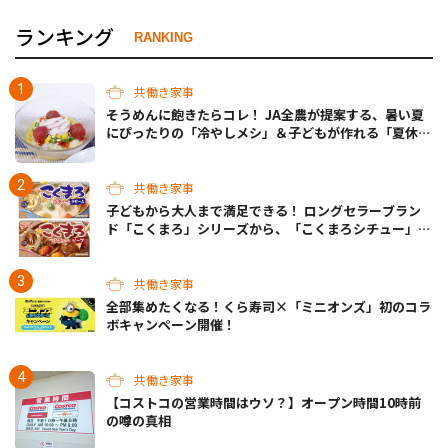
ランキング
RANKING
共働き家事
そうめんに飽きたらコレ！ JA全農が提案する、暑い夏
にぴったりの「冷やしメシ」＆子どもが作れる「夏休み
お留守番ランチ」各3選
共働き家事
子どもから大人まで満足できる！ ロングセラーブラン
ド「こくまろ」シリーズから、「こくまろシチュー」＜
クリーム＞＜ビーフ＞が新発売
共働き家事
全部集めたくなる！くら寿司×「ミニオンズ」初のコラ
ボキャンペーン開催！
共働き家事
【コストコの営業時間はウソ？】オープン時間10時前
の噂の真相