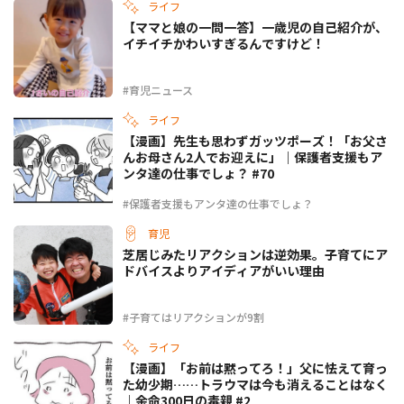
ライフ
【ママと娘の一問一答】一歳児の自己紹介が、
イチイチかわいすぎるんですけど！
#育児ニュース
ライフ
【漫画】先生も思わずガッツポーズ！「お父さ
んお母さん2人でお迎えに」｜保護者支援もア
ンタ達の仕事でしょ？ #70
#保護者支援もアンタ達の仕事でしょ？
育児
芝居じみたリアクションは逆効果。子育てにア
ドバイスよりアイディアがいい理由
#子育てはリアクションが9割
ライフ
【漫画】「お前は黙ってろ！」父に怯えて育っ
た幼少期……トラウマは今も消えることはなく
｜余命300日の毒親 #2