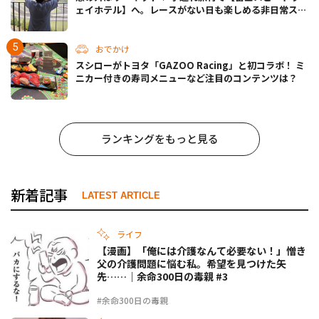
ェイホテル】へ。レースがない日も楽しめる非日常ステ
イ（静岡・駿東郡）
おでかけ
スシローがトヨタ「GAZOO Racing」と初コラボ！ ミ
ニカー付きの寿司メニューなど注目のコンテンツは？
ランキングをもっと見る
新着記事
LATEST ARTICLE
ライフ
【漫画】「俺には介護なんて必要ない！」憎き
父の介護問題に悩む私。希望を見つけた矢
先……｜余命300日の毒親 #3
#余命300日の毒親