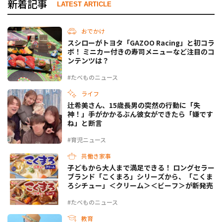
新着記事
LATEST ARTICLE
おでかけ
スシローがトヨタ「GAZOO Racing」と初コラ
ボ！ ミニカー付きの寿司メニューなど注目のコ
ンテンツは？
#たべものニュース
ライフ
辻希美さん、15歳長男の突然の行動に「失
神！」手がかかるぶん彼女ができたら「嫌です
ね」と断言
#育児ニュース
共働き家事
子どもから大人まで満足できる！ ロングセラー
ブランド「こくまろ」シリーズから、「こくま
ろシチュー」＜クリーム＞＜ビーフ＞が新発売
#たべものニュース
教育