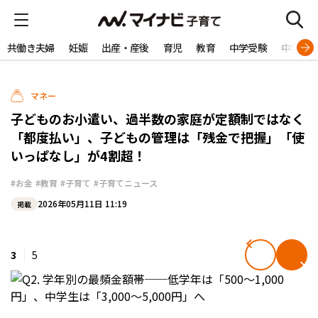
共働き夫婦
妊娠
出産・産後
育児
教育
中学受験
中学生
マネー
子どものお小遣い、過半数の家庭が定額制ではなく
「都度払い」、子どもの管理は「残金で把握」「使
いっぱなし」が4割超！
#お金
#教育
#子育て
#子育てニュース
2026年05月11日 11:19
掲載
3
5