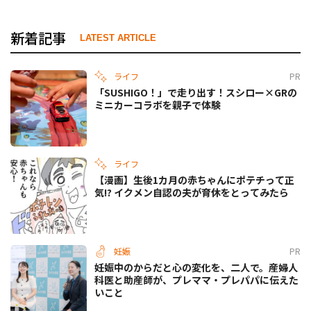
新着記事
LATEST ARTICLE
ライフ
PR
「SUSHIGO！」で走り出す！スシロー×GRの
ミニカーコラボを親子で体験
ライフ
【漫画】生後1カ月の赤ちゃんにポテチって正
気!? イクメン自認の夫が育休をとってみたら
妊娠
PR
妊娠中のからだと心の変化を、二人で。産婦人
科医と助産師が、プレママ・プレパパに伝えた
いこと