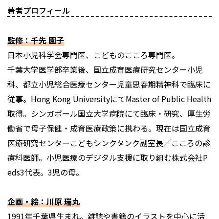
著者プロフィール
監修：千先 園子
日本小児科学会専門医、こどものこころ専門医。
千葉大学医学部卒業後、国立成育医療研究センター小児
科、都立小児総合医療センター児童思春期精神科で臨床に
従事。Hong Kong UniversityにてMaster of Public Health
取得。シンガポール国立大学病院にて臨床・研究、厚生労
働省で母子保健・成育医療政策に携わる。現在は国立成育
医療研究センターこどもシンクタンク副室長／こころの診
療科医師。小児医療のデジタル支援に取り組む株式会社P
eds3代表。3児の母。
企画・絵：川原 瑞丸
1991年千葉県生まれ。雑誌や書籍のイラストを中心に活