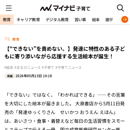
教育
キャリア教育
デジタル教育
習い事
絵本
進学
勉強
教育
【“できない”を責めない。】発達に特性のある子ど
もに寄り添いながら応援する生活絵本が誕生！
#絵本
#まなびニュース
#子育て
#子育てニュース
2026年05月13日 10:18
掲載
「できない」ではなく、「わかればできる」——その言葉
を大切にした絵本が届きました。 大泉書店から5月11日発
売の「発達ゆっくりさん せいかつ おうえん えほん」
は、あいさつ・食事・着替えなど毎日の生活習慣をスモー
ルステップで伝える一冊。国立成育医療研究センター医