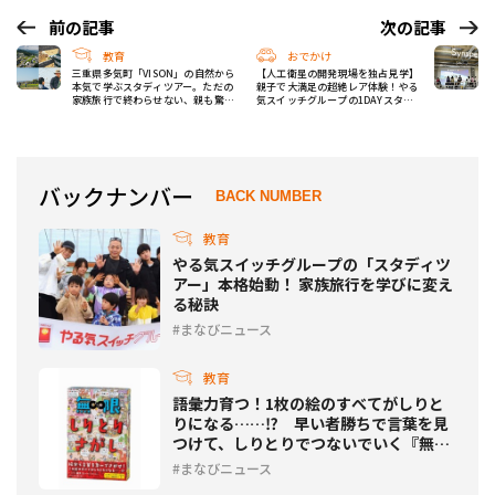
前の記事
次の記事
教育
おでかけ
三重県多気町「VISON」の自然から
【人工衛星の開発現場を独占見学】
本気で学ぶスタディツアー。ただの
親子で大満足の超絶レア体験！やる
家族旅行で終わらせない、親も驚く
気スイッチグループの1DAYスタデ
子どもの変化
ィツアー
バックナンバー
BACK NUMBER
教育
やる気スイッチグループの「スタディツ
アー」本格始動！ 家族旅行を学びに変え
る秘訣
まなびニュース
教育
語彙力育つ！1枚の絵のすべてがしりと
りになる……⁉ 早い者勝ちで言葉を見
つけて、しりとりでつないでいく『無限
しりとりさがし』発売
まなびニュース