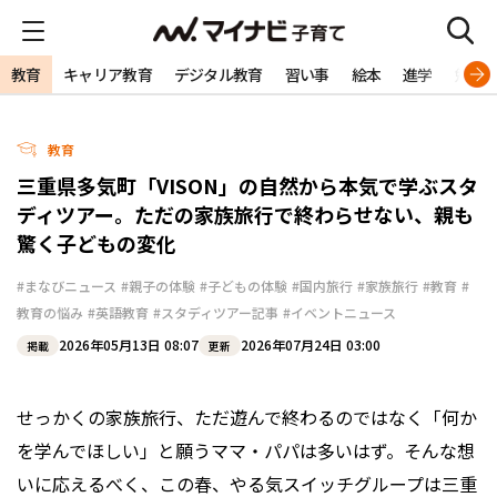
教育
キャリア教育
デジタル教育
習い事
絵本
進学
勉強
教育
三重県多気町「VISON」の自然から本気で学ぶスタ
ディツアー。ただの家族旅行で終わらせない、親も
驚く子どもの変化
#まなびニュース
#親子の体験
#子どもの体験
#国内旅行
#家族旅行
#教育
#
教育の悩み
#英語教育
#スタディツアー記事
#イベントニュース
2026年05月13日 08:07
2026年07月24日 03:00
掲載
更新
せっかくの家族旅行、ただ遊んで終わるのではなく「何か
を学んでほしい」と願うママ・パパは多いはず。そんな想
いに応えるべく、この春、やる気スイッチグループは三重