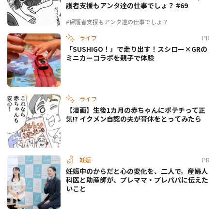
護者支援もアンタ達の仕事でしょ？ #69
#保護者支援もアンタ達の仕事でしょ？
ライフ
PR
「SUSHIGO！」で走り出す！スシロー×GRの
ミニカーコラボを親子で体験
ライフ
【漫画】生後1カ月の赤ちゃんにポテチって正
気!? イクメン自認の夫が育休をとってみたら
妊娠
PR
妊娠中のからだと心の変化を、二人で。産婦人
科医と助産師が、プレママ・プレパパに伝えた
いこと