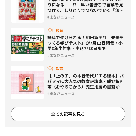
りになる……⁉ 早い者勝ちで言葉を見
つけて、しりとりでつないでいく『無限
しりとりさがし』発売
まなびニュース
教育
無料で受けられる！朝日新聞社「未来を
つくる学びテスト」が7月12日開催・小
学3年生対象・申込7月3日まで
まなびニュース
教育
【「上の子」の本音を代弁する絵本】パ
パママに大人気の教育評論家・親野智可
等（おやのちから）先生推薦の書籍が発
売！
まなびニュース
全ての記事を見る