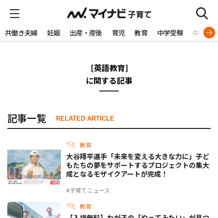
共働き夫婦
妊娠
出産・産後
育児
教育
中学受験
中学生
[英語教育]
に関する記事
記事一覧
RELATED ARTICLE
教育
大谷翔平選手「未来を変える大きな力に」子ど
もたちの夢をサポートするプロジェクトの集大
成となるモザイクアートが完成！
#子育てニュース
教育
【入場無料】わが子の「やってみたい」が見つ