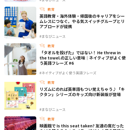
教育
英語教育・海外体験・帰国後のキャリアをシー
ムレスにつなぐ。やる気スイッチグループとリ
アブロードが提携
#まなびニュース
教育
「タオルを投げた」ではない！ He threw in
the towel.の正しい意味｜ネイティブがよく使
う英語フレーズ #6
#ネイティブがよく使う英語フレーズ
教育
リズムにのれば英単語もつい覚えちゃう♪「キ
クタン」シリーズのキッズ向け新装版が登場
#まなびニュース
教育
映画館で Is this seat taken? 友達の席だった