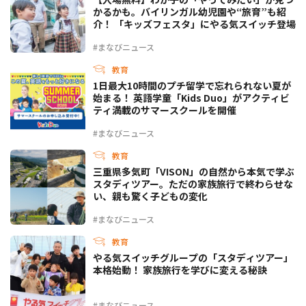
かるかも。バイリンガル幼児園や“旅育”も紹
介！ 「キッズフェスタ」にやる気スイッチ登場
#まなびニュース
教育
1日最大10時間のプチ留学で忘れられない夏が
始まる！ 英語学童「Kids Duo」がアクティビ
ティ満載のサマースクールを開催
#まなびニュース
教育
三重県多気町「VISON」の自然から本気で学ぶ
スタディツアー。ただの家族旅行で終わらせな
い、親も驚く子どもの変化
#まなびニュース
教育
やる気スイッチグループの「スタディツアー」
本格始動！ 家族旅行を学びに変える秘訣
#まなびニュース