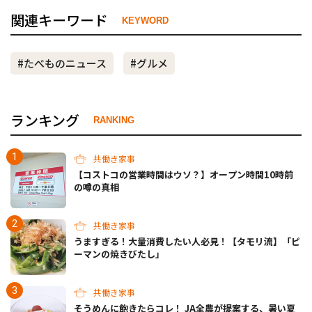
関連キーワード
KEYWORD
#たべものニュース
#グルメ
ランキング
RANKING
共働き家事
【コストコの営業時間はウソ？】オープン時間10時前
の噂の真相
共働き家事
うますぎる！大量消費したい人必見！【タモリ流】「ピ
ーマンの焼きびたし」
共働き家事
そうめんに飽きたらコレ！ JA全農が提案する、暑い夏