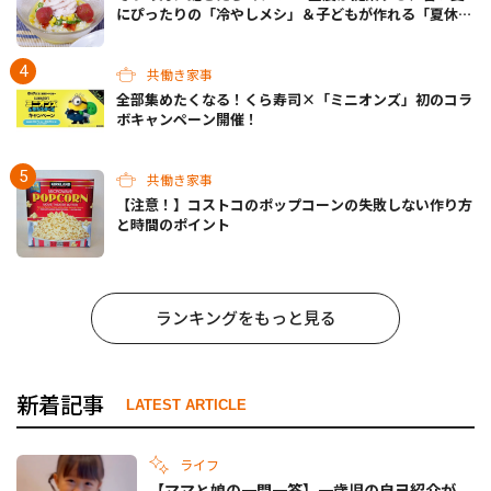
にぴったりの「冷やしメシ」＆子どもが作れる「夏休み
お留守番ランチ」各3選
共働き家事
全部集めたくなる！くら寿司×「ミニオンズ」初のコラ
ボキャンペーン開催！
共働き家事
【注意！】コストコのポップコーンの失敗しない作り方
と時間のポイント
ランキングをもっと見る
新着記事
LATEST ARTICLE
ライフ
【ママと娘の一問一答】一歳児の自己紹介が、