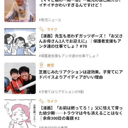
イチイチかわいすぎるんですけど！
#育児ニュース
ライフ
【漫画】先生も思わずガッツポーズ！「お父さ
んお母さん2人でお迎えに」｜保護者支援もア
ンタ達の仕事でしょ？ #70
#保護者支援もアンタ達の仕事でしょ？
育児
芝居じみたリアクションは逆効果。子育てにア
ドバイスよりアイディアがいい理由
#子育てはリアクションが9割
ライフ
【漫画】「お前は黙ってろ！」父に怯えて育っ
た幼少期……トラウマは今も消えることはなく
｜余命300日の毒親 #2
#余命300日の毒親