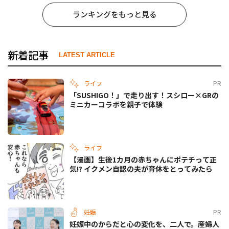
ランキングをもっと見る
新着記事
LATEST ARTICLE
ライフ
PR
「SUSHIGO！」で走り出す！スシロー×GRの
ミニカーコラボを親子で体験
ライフ
【漫画】生後1カ月の赤ちゃんにポテチって正
気!? イクメン自認の夫が育休をとってみたら
妊娠
PR
妊娠中のからだと心の変化を、二人で。産婦人