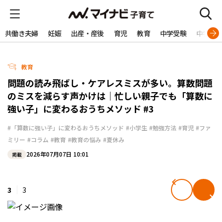
共働き夫婦
妊娠
出産・産後
育児
教育
中学受験
中学生
教育
問題の読み飛ばし・ケアレスミスが多い。算数問題
のミスを減らす声かけは｜忙しい親子でも「算数に
強い子」に変わるおうちメソッド #3
#「算数に強い子」に変わるおうちメソッド
#小学生
#勉強方法
#育児
#ファ
ミリー
#コラム
#教育
#教育の悩み
#夏休み
2026年07月07日 10:01
掲載
3
3