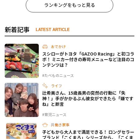
ランキングをもっと見る
新着記事
LATEST ARTICLE
おでかけ
スシローがトヨタ「GAZOO Racing」と初コラ
ボ！ ミニカー付きの寿司メニューなど注目のコ
ンテンツは？
#たべものニュース
ライフ
辻希美さん、15歳長男の突然の行動に「失
神！」手がかかるぶん彼女ができたら「嫌です
ね」と断言
#育児ニュース
共働き家事
子どもから大人まで満足できる！ ロングセラー
ブランド「こくまろ」シリーズから、「こくま