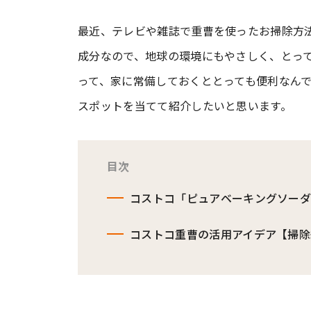
最近、テレビや雑誌で重曹を使ったお掃除方
#ワンオペ育児
#コミックエッセイ
成分なので、地球の環境にもやさしく、とっ
って、家に常備しておくととっても便利なん
#渡邊大地の令和的ワーパパ道
#ベ
スポットを当てて紹介したいと思います。
目次
コストコ「ピュアベーキングソー
コストコ重曹の活用アイデア【掃除