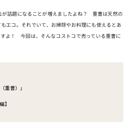
法が話題になることが増えましたよね？ 重曹は天然の
#共働き夫婦のセブンルール
#共働
てもエコ。それでいて、お掃除やお料理にも使えるとあ
ですよ！ 今回は、そんなコストコで売っている重曹に
ビーニュース
#マタニティニュース
ダ（重曹）」
編】