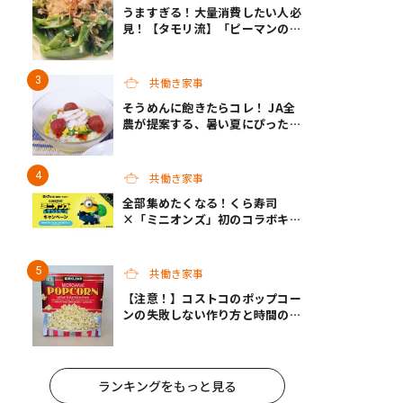
うますぎる！大量消費したい人必
見！【タモリ流】「ピーマンの焼
きびたし」
共働き家事
そうめんに飽きたらコレ！ JA全
農が提案する、暑い夏にぴったり
の「冷やしメシ」＆子どもが作れ
る「夏休みお留守番ランチ」各3
選
共働き家事
全部集めたくなる！くら寿司
×「ミニオンズ」初のコラボキャ
ンペーン開催！
共働き家事
【注意！】コストコのポップコー
ンの失敗しない作り方と時間のポ
イント
ランキングをもっと見る