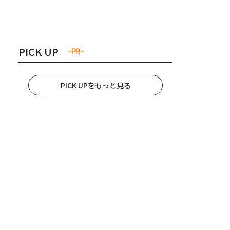
き夫婦
#産休
#育休
PICK UP
-PR-
PICK UPをもっと見る