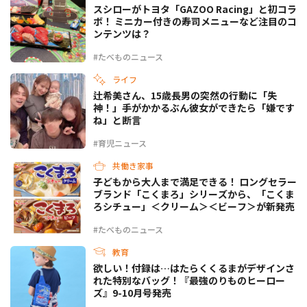
スシローがトヨタ「GAZOO Racing」と初コラ
ボ！ ミニカー付きの寿司メニューなど注目のコ
ンテンツは？
#たべものニュース
ライフ
辻希美さん、15歳長男の突然の行動に「失
神！」手がかかるぶん彼女ができたら「嫌です
ね」と断言
#育児ニュース
共働き家事
子どもから大人まで満足できる！ ロングセラー
ブランド「こくまろ」シリーズから、「こくま
ろシチュー」＜クリーム＞＜ビーフ＞が新発売
#たべものニュース
教育
欲しい！付録は…はたらくくるまがデザインさ
れた特別なバッグ！『最強のりものヒーロー
ズ』9-10月号発売