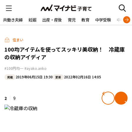
共働き夫婦
妊娠
出産・産後
育児
教育
中学受験
中学生
住まい
100均アイテムを使ってスッキリ美収納！ 冷蔵庫
の収納アイディア
#100円均一
#ayako.anko
2019年06月15日 19:30
2022年02月16日 14:05
掲載
更新
2
9