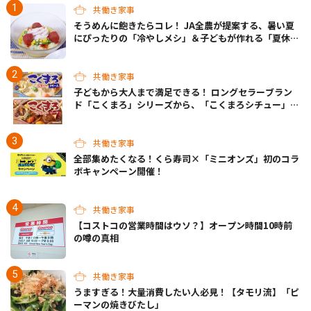
共働き家事
そうめんに飽きたらコレ！ JA全農が提案する、暑い夏
にぴったりの「冷やしメシ」＆子どもが作れる「夏休み
お留守番ランチ」各3選
共働き家事
子どもから大人まで満足できる！ ロングセラーブラン
ド「こくまろ」シリーズから、「こくまろシチュー」＜
クリーム＞＜ビーフ＞が新発売
共働き家事
全部集めたくなる！くら寿司×「ミニオンズ」初のコラ
ボキャンペーン開催！
共働き家事
【コストコの営業時間はウソ？】オープン時間10時前
の噂の真相
共働き家事
うますぎる！大量消費したい人必見！【タモリ流】「ピ
ーマンの焼きびたし」