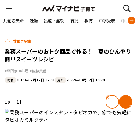
共働き夫婦
妊娠
出産・産後
育児
教育
中学受験
中学生
共働き家事
業務スーパーのおトク商品で作る！ 夏のひんやり
簡単スイーツレシピ
#専門家
#料理
#佐藤美香
2019年07月17日 17:30
2022年03月02日 13:24
掲載
更新
10
11