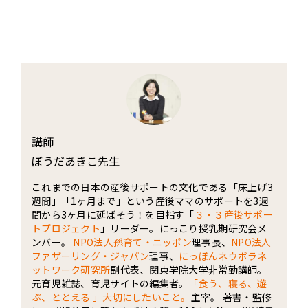
講師
ぼうだあきこ先生
これまでの日本の産後サポートの文化である「床上げ3
週間」「1ヶ月まで」という産後ママのサポートを3週
間から3ヶ月に延ばそう！を目指す「
３・３産後サポー
トプロジェクト
」リーダー。にっこり授乳期研究会メ
ンバー。
NPO法人孫育て・ニッポン
理事長、
NPO法人
ファザーリング・ジャパン
理事、
にっぽんネウボラネ
ットワーク研究所
副代表、関東学院大学非常勤講師。
元育児雑誌、育児サイトの編集者。
「食う、寝る、遊
ぶ、ととえる 」大切にしたいこと。
主宰。 著書・監修