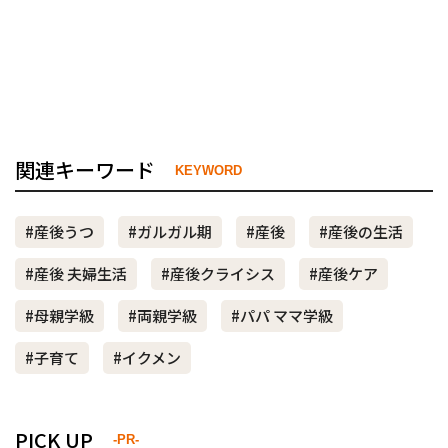
関連キーワード
KEYWORD
#産後うつ
#ガルガル期
#産後
#産後の生活
#産後 夫婦生活
#産後クライシス
#産後ケア
#母親学級
#両親学級
#パパ ママ学級
#子育て
#イクメン
PICK UP
-PR-