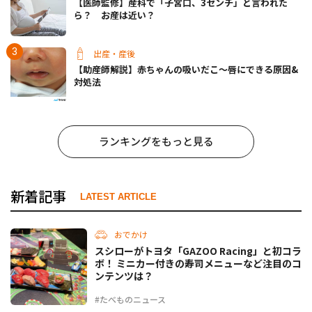
【医師監修】産科で「子宮口、3センチ」と言われた
ら？ お産は近い？
出産・産後
【助産師解説】赤ちゃんの吸いだこ〜唇にできる原因&
対処法
ランキングをもっと見る
新着記事
LATEST ARTICLE
おでかけ
スシローがトヨタ「GAZOO Racing」と初コラ
ボ！ ミニカー付きの寿司メニューなど注目のコ
ンテンツは？
#たべものニュース