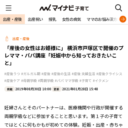
出産・産後
出産祝い
授乳
女性の病気
ママのお悩み漢方相談
出産・産後
「産後の女性はお姫様に」 横浜市戸塚区で開催のプ
レママ・パパ講座「妊娠中から知っておきたいこ
と」
#産後うつ
#ガルガル期
#産後
#産後の生活
#産後 夫婦生活
#産後クライシス
#産後ケア
#母親学級
#両親学級
#パパ ママ学級
#子育て
#イクメン
2019年08月30日 10:00
2021年01月28日 15:48
掲載
更新
妊婦さんとそのパートナーは、医療機関や行政が開催する
両親学級などに参加することと思います。第１子の子育て
ではとくに何もかもが初めての体験。妊娠・出産・赤ちゃ