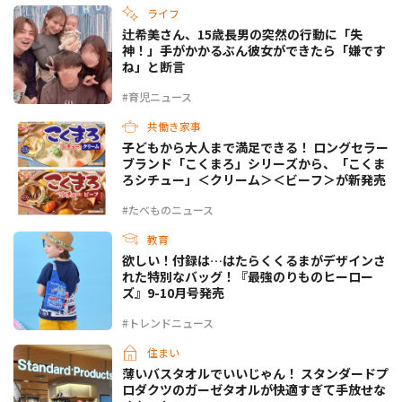
ライフ
辻希美さん、15歳長男の突然の行動に「失
神！」手がかかるぶん彼女ができたら「嫌です
ね」と断言
#育児ニュース
共働き家事
子どもから大人まで満足できる！ ロングセラー
ブランド「こくまろ」シリーズから、「こくま
ろシチュー」＜クリーム＞＜ビーフ＞が新発売
#たべものニュース
教育
欲しい！付録は…はたらくくるまがデザインさ
れた特別なバッグ！『最強のりものヒーロー
ズ』9-10月号発売
#トレンドニュース
住まい
薄いバスタオルでいいじゃん！ スタンダードプ
ロダクツのガーゼタオルが快適すぎて手放せな