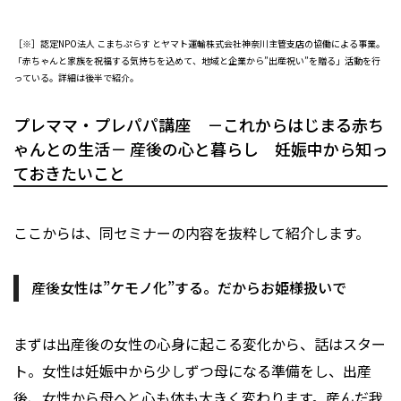
［※］認定NPO法人 こまちぷらす とヤマト運輸株式会社神奈川主管支店の協働による事業。
「赤ちゃんと家族を祝福する気持ちを込めて、地域と企業から”出産祝い”を贈る」活動を行
っている。詳細は後半で紹介。
プレママ・プレパパ講座 －これからはじまる赤ち
ゃんとの生活－ 産後の心と暮らし 妊娠中から知っ
ておきたいこと
ここからは、同セミナーの内容を抜粋して紹介します。
産後女性は”ケモノ化”する。だからお姫様扱いで
まずは出産後の女性の心身に起こる変化から、話はスター
ト。女性は妊娠中から少しずつ母になる準備をし、出産
後、女性から母へと心も体も大きく変わります。産んだ我