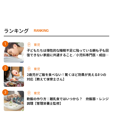
ランキング
RANKING
育児
子どもたちは慢性的な睡眠不足に陥っている――親も子も回
復できない家庭に共通すること／小児科専門医・成田奈
緒子先生
育児
2歳児がご飯を食べない！驚くほど効果が見える8つの
対応【教えて保育士さん】
育児
軟飯の作り方｜離乳食ではいつから？ 炊飯器・レンジ
調理【管理栄養士監修】