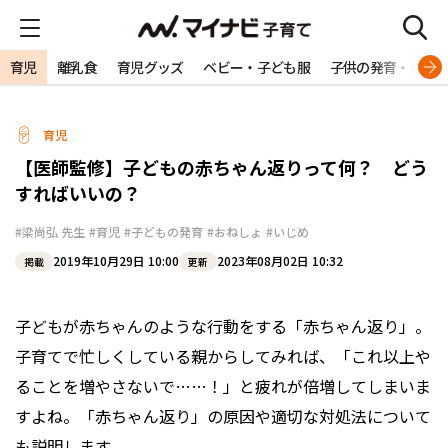
育児
離乳食
育児グッズ
ベビー・子ども服
子供の発育・発達
育児
【医師監修】子どもの赤ちゃん返りって何？ どう
すればいいの？
#梁尚弘 先生
#育児
#子どもの発育
#おねしょ
#いじめ
2019年10月29日 10:00
2023年08月02日 10:32
掲載
更新
子どもが赤ちゃんのような行動をする「赤ちゃん返り」。
子育てで忙しくしている親からしてみれば、「これ以上や
ることを増やさないで……！」と疲れが倍増してしまいま
すよね。「赤ちゃん返り」の原因や適切な対処法について
も説明します。