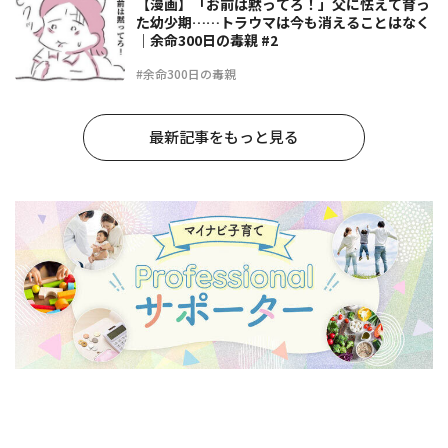
【漫画】「お前は黙ってろ！」父に怯えて育っ
た幼少期……トラウマは今も消えることはなく
｜余命300日の毒親 #2
#余命300日の毒親
最新記事をもっと見る