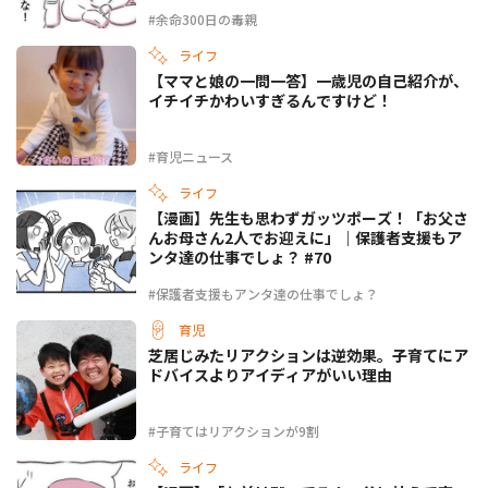
#余命300日の毒親
ライフ
【ママと娘の一問一答】一歳児の自己紹介が、
イチイチかわいすぎるんですけど！
#育児ニュース
ライフ
【漫画】先生も思わずガッツポーズ！「お父さ
んお母さん2人でお迎えに」｜保護者支援もア
ンタ達の仕事でしょ？ #70
#保護者支援もアンタ達の仕事でしょ？
育児
芝居じみたリアクションは逆効果。子育てにア
ドバイスよりアイディアがいい理由
#子育てはリアクションが9割
ライフ