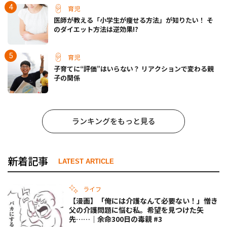
育児
医師が教える「小学生が痩せる方法」が知りたい！ そ
のダイエット方法は逆効果!?
育児
子育てに“評価”はいらない？ リアクションで変わる親
子の関係
ランキングをもっと見る
新着記事
LATEST ARTICLE
ライフ
【漫画】「俺には介護なんて必要ない！」憎き
父の介護問題に悩む私。希望を見つけた矢
先……｜余命300日の毒親 #3