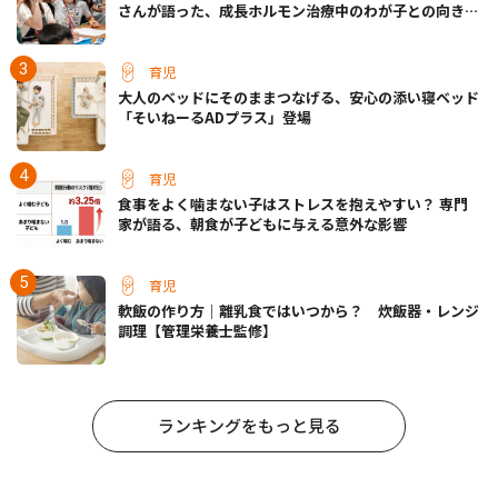
さんが語った、成長ホルモン治療中のわが子との向き合
い方
育児
大人のベッドにそのままつなげる、安心の添い寝ベッド
「そいねーるADプラス」登場
育児
食事をよく噛まない子はストレスを抱えやすい？ 専門
家が語る、朝食が子どもに与える意外な影響
育児
軟飯の作り方｜離乳食ではいつから？ 炊飯器・レンジ
調理【管理栄養士監修】
ランキングをもっと見る