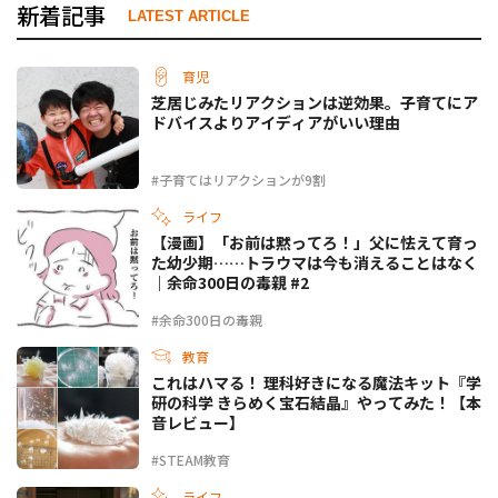
新着記事
LATEST ARTICLE
育児
芝居じみたリアクションは逆効果。子育てにア
ドバイスよりアイディアがいい理由
#子育てはリアクションが9割
ライフ
【漫画】「お前は黙ってろ！」父に怯えて育っ
た幼少期……トラウマは今も消えることはなく
｜余命300日の毒親 #2
#余命300日の毒親
教育
これはハマる！ 理科好きになる魔法キット『学
研の科学 きらめく宝石結晶』やってみた！【本
音レビュー】
#STEAM教育
ライフ