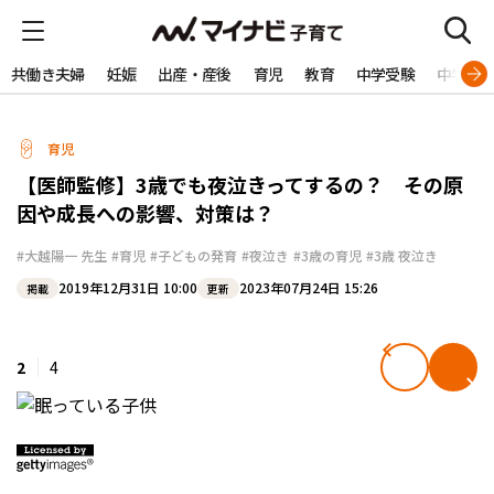
共働き夫婦
妊娠
出産・産後
育児
教育
中学受験
中学生
育児
【医師監修】3歳でも夜泣きってするの？ その原
因や成長への影響、対策は？
#大越陽一 先生
#育児
#子どもの発育
#夜泣き
#3歳の育児
#3歳 夜泣き
2019年12月31日 10:00
2023年07月24日 15:26
掲載
更新
2
4