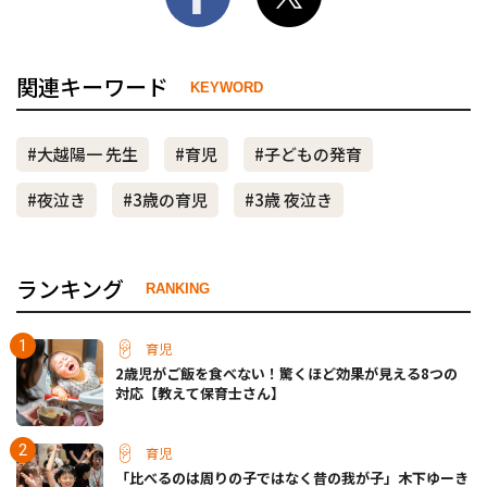
関連キーワード
KEYWORD
#大越陽一 先生
#育児
#子どもの発育
#夜泣き
#3歳の育児
#3歳 夜泣き
ランキング
RANKING
育児
2歳児がご飯を食べない！驚くほど効果が見える8つの
対応【教えて保育士さん】
育児
「比べるのは周りの子ではなく昔の我が子」木下ゆーき