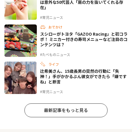
は意外な50代芸人「肩の力を抜いてくれる存
在」
#育児ニュース
おでかけ
スシローがトヨタ「GAZOO Racing」と初コラ
ボ！ ミニカー付きの寿司メニューなど注目のコ
ンテンツは？
#たべものニュース
ライフ
辻希美さん、15歳長男の突然の行動に「失
神！」手がかかるぶん彼女ができたら「嫌です
ね」と断言
#育児ニュース
最新記事をもっと見る