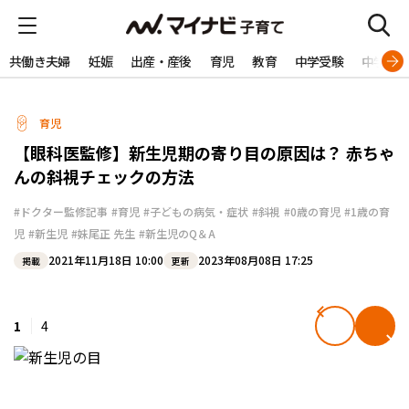
共働き夫婦
妊娠
出産・産後
育児
教育
中学受験
中学生
育児
【眼科医監修】新生児期の寄り目の原因は？ 赤ちゃ
んの斜視チェックの方法
#ドクター監修記事
#育児
#子どもの病気・症状
#斜視
#0歳の育児
#1歳の育
児
#新生児
#妹尾正 先生
#新生児のQ＆A
2021年11月18日 10:00
2023年08月08日 17:25
掲載
更新
1
4