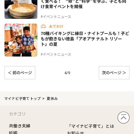
く食べる！ “命”と“科学”を学ぶ、子ども向
け食育イベントを開催
#イベントニュース
おでかけ
70種バイキングに縁日・ナイトプールも！子ど
もが飽きない徳島「アオアヲ ナルト リゾー
ト」の夏
#イベントニュース
＜ 前のページ
次のページ ＞
4/9
マイナビ子育てトップ
夏休み
カテゴリ
共働き夫婦
「マイナビ子育て」とは
妊娠
お知らせ