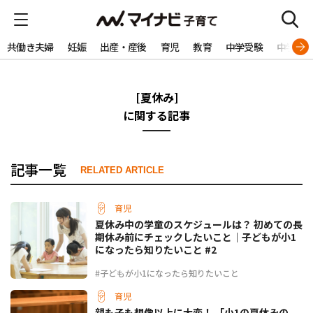
共働き夫婦
妊娠
出産・産後
育児
教育
中学受験
中学生
[夏休み]
に関する記事
記事一覧
RELATED ARTICLE
育児
夏休み中の学童のスケジュールは？ 初めての長
期休み前にチェックしたいこと｜子どもが小1
になったら知りたいこと #2
#子どもが小1になったら知りたいこと
育児
親も子も想像以上に大変！ 「小1の夏休みの