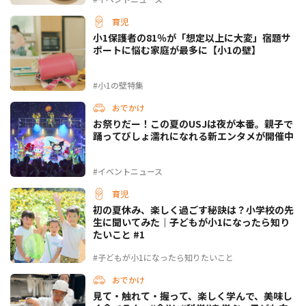
育児
小1保護者の81％が「想定以上に大変」宿題サ
ポートに悩む家庭が最多に【小1の壁】
#小1の壁特集
おでかけ
お祭りだー！この夏のUSJは夜が本番。親子で
踊ってびしょ濡れになれる新エンタメが開催中
#イベントニュース
育児
初の夏休み、楽しく過ごす秘訣は？小学校の先
生に聞いてみた｜子どもが小1になったら知り
たいこと #1
#子どもが小1になったら知りたいこと
おでかけ
見て・触れて・握って、楽しく学んで、美味し