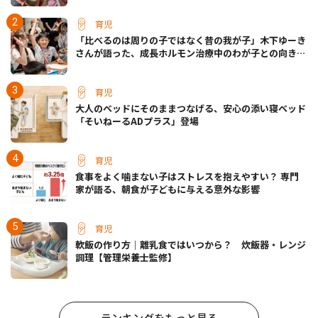
育児
「比べるのは周りの子ではなく昔の我が子」木下ゆーき
さんが語った、成長ホルモン治療中のわが子との向き合
い方
育児
大人のベッドにそのままつなげる、安心の添い寝ベッド
「そいねーるADプラス」登場
育児
食事をよく噛まない子はストレスを抱えやすい？ 専門
家が語る、朝食が子どもに与える意外な影響
育児
軟飯の作り方｜離乳食ではいつから？ 炊飯器・レンジ
調理【管理栄養士監修】
ランキングをもっと見る