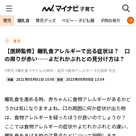
育児
離乳食
育児グッズ
ベビー・子ども服
子供の発育・発達
育児
【医師監修】離乳食アレルギーで出る症状は？ 口
の周りが赤い……よだれかぶれとの見分け方は？
#育児
#離乳食
#子どもの病気・症状
#食物アレルギー
#丘逸宏 先生
2021年05月01日 10:00
2023年08月08日 13:54
掲載
更新
離乳食を進める時、赤ちゃんに食物アレルギーがあるかど
うかは気になりますよね。口の周囲に何か症状が出た時
は、食物アレルギーを疑ったほうが良いのでしょうか？
ここでは食物アレルギーの症状やよだれかぶれとの違い、
離乳食をあげる時の注意点などについて説明します。