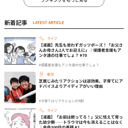
新着記事
LATEST ARTICLE
ライフ
【漫画】先生も思わずガッツポーズ！「お父さ
んお母さん2人でお迎えに」｜保護者支援もア
ンタ達の仕事でしょ？ #70
#保護者支援もアンタ達の仕事でしょ？
育児
芝居じみたリアクションは逆効果。子育てにア
ドバイスよりアイディアがいい理由
#子育てはリアクションが9割
ライフ
【漫画】「お前は黙ってろ！」父に怯えて育っ
た幼少期……トラウマは今も消えることはなく
｜余命300日の毒親 #2