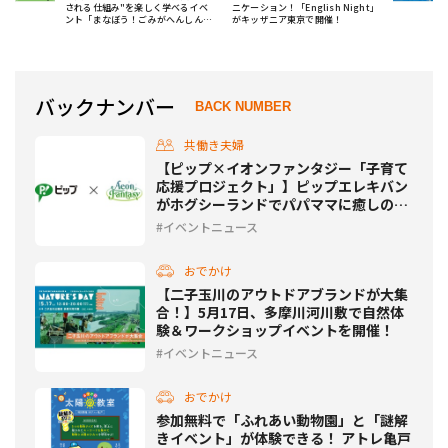
される仕組み"を楽しく学べるイベ
ニケーション！「English Night」
ント「まなぼう！ごみがへんしんす
がキッザニア東京で開催！
るひみつ」開催！
バックナンバー
BACK NUMBER
共働き夫婦
【ピップ×イオンファンタジー「子育て
応援プロジェクト」】ピップエレキバン
がホグシーランドでパパママに癒しの時
間を提供！
イベントニュース
おでかけ
【二子玉川のアウトドアブランドが大集
合！】5月17日、多摩川河川敷で自然体
験＆ワークショップイベントを開催！
イベントニュース
おでかけ
参加無料で「ふれあい動物園」と「謎解
きイベント」が体験できる！ アトレ亀戸