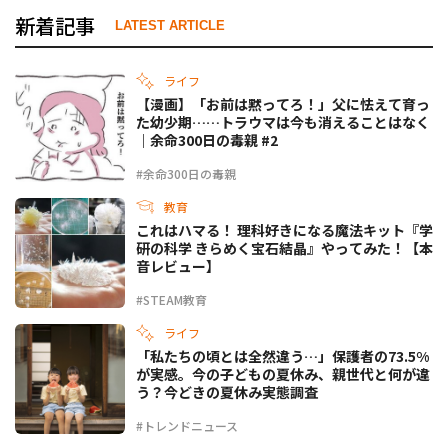
新着記事
LATEST ARTICLE
ライフ
【漫画】「お前は黙ってろ！」父に怯えて育っ
た幼少期……トラウマは今も消えることはなく
｜余命300日の毒親 #2
#余命300日の毒親
教育
これはハマる！ 理科好きになる魔法キット『学
研の科学 きらめく宝石結晶』やってみた！【本
音レビュー】
#STEAM教育
ライフ
「私たちの頃とは全然違う…」保護者の73.5%
が実感。今の子どもの夏休み、親世代と何が違
う？今どきの夏休み実態調査
#トレンドニュース