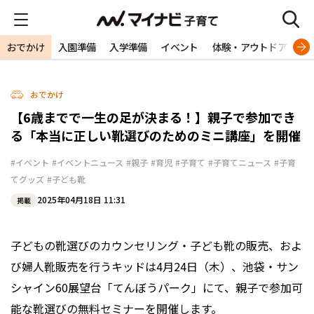
おでかけ
入園準備
入学準備
イベント
体験・アウトドア
旅
おでかけ
【6歳までで一生の足が決まる！】親子で参加でき
る「本当に正しい靴選びのためのミニ講座」を開催
#イベント
#イベントニュース
#親子
#育児
#子育て
#子育てニュース
#子育
てグッズ
#子ども靴
2025年04月18日 11:31
掲載
子どもの靴選びのカウンセリング・子ども靴の販売、およ
び婦人靴販売を行うキッドは4月24日（木）、池袋・サン
シャイン60展望台「てんぼうパーク」にて、親子で参加可
能な靴選びの無料セミナーを開催します。