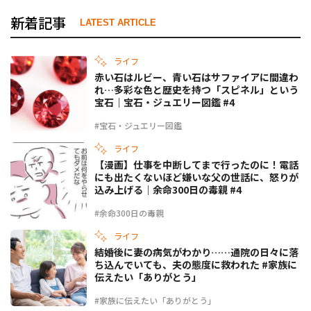
新着記事
LATEST ARTICLE
ライフ
赤い石はルビー、青い石はサファイアに間違わ
れ…多彩な色と歴史を持つ「スピネル」という
宝石｜宝石・ジュエリー図鑑 #4
#宝石・ジュエリー図鑑
ライフ
【漫画】仕事を中断してまで行ったのに！電話
にも出たくないほど嫌いな父の世話に、怒りが
込み上げる｜余命300日の毒親 #4
#余命300日の毒親
ライフ
結婚後に妻の病気がわかり……通院の日々に落
ち込んでいても、夫の態度に救われた #家族に
伝えたい「ありがとう」
#家族に伝えたい「ありがとう」