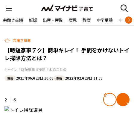
共働き夫婦
妊娠
出産・産後
育児
教育
中学受験
中学生
共働き家事
【時短家事テク】簡単キレイ！ 手間をかけないトイ
レ掃除方法とは？
#トイレ
#時短家事
#掃除
#木原ことの
2021年06月28日 16:08
2022年02月28日 11:58
掲載
更新
2
6