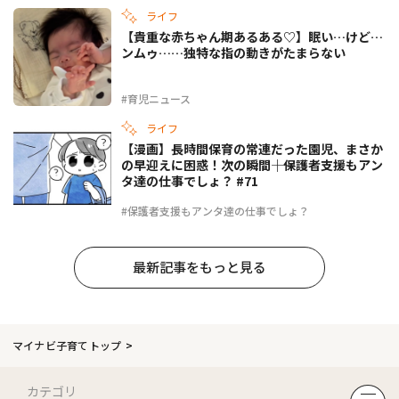
ライフ
【貴重な赤ちゃん期あるある♡】眠い…けど…
ンムゥ……独特な指の動きがたまらない
#育児ニュース
ライフ
【漫画】長時間保育の常連だった園児、まさか
の早迎えに困惑！次の瞬間――｜保護者支援もアン
タ達の仕事でしょ？ #71
#保護者支援もアンタ達の仕事でしょ？
最新記事をもっと見る
マイナビ子育てトップ
カテゴリ