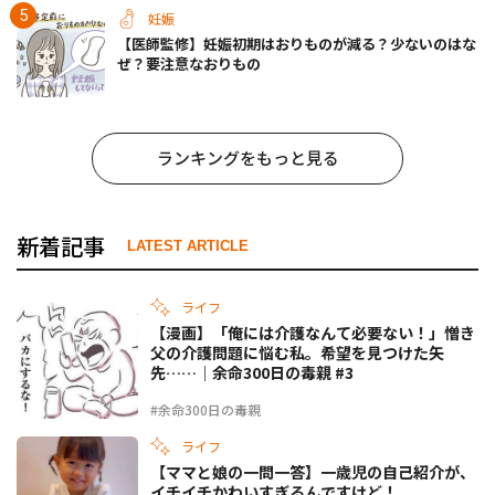
妊娠
【医師監修】妊娠初期はおりものが減る？少ないのはな
ぜ？要注意なおりもの
ランキングをもっと見る
新着記事
LATEST ARTICLE
ライフ
【漫画】「俺には介護なんて必要ない！」憎き
父の介護問題に悩む私。希望を見つけた矢
先……｜余命300日の毒親 #3
#余命300日の毒親
ライフ
【ママと娘の一問一答】一歳児の自己紹介が、
イチイチかわいすぎるんですけど！