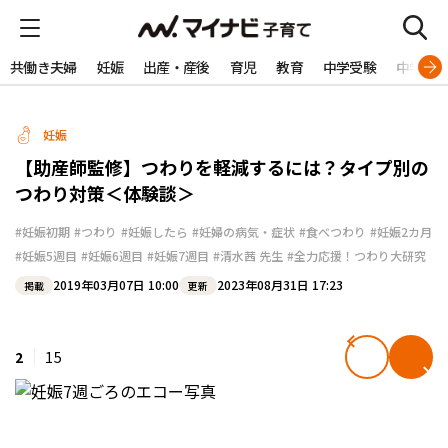
共働き夫婦
妊娠
出産・産後
育児
教育
中学受験
中学生
妊娠
【助産師監修】つわりを軽減するには？タイプ別の
つわり対策＜体験談＞
#妊娠初期
#つわり
#妊娠したら
#妊婦の病気・症状
#食べつわり
#妊娠2カ月
#妊娠5週目
#妊娠6週目
#妊娠7週目
#清水茜 先生
#全力応援！つわり大研究
2019年03月07日 10:00
2023年08月31日 17:23
掲載
更新
2
15