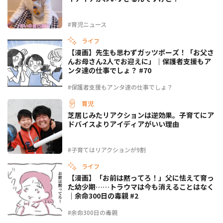
#育児ニュース
ライフ
【漫画】先生も思わずガッツポーズ！「お父さ
んお母さん2人でお迎えに」｜保護者支援もア
ンタ達の仕事でしょ？ #70
#保護者支援もアンタ達の仕事でしょ？
育児
芝居じみたリアクションは逆効果。子育てにア
ドバイスよりアイディアがいい理由
#子育てはリアクションが9割
ライフ
【漫画】「お前は黙ってろ！」父に怯えて育っ
た幼少期……トラウマは今も消えることはなく
｜余命300日の毒親 #2
#余命300日の毒親