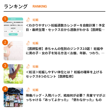
ランキング
RANKING
妊娠
＜わかりやすい＞妊娠週数カレンダーを自動計算！予定
日・最終生理・セックス日から週数がわかる【医師監
修】
妊娠
【医師監修】赤ちゃんの性別のジンクス10選！ 妊娠中
に男の子・女の子を知る方法＜お腹、年齢、つわり、胎
動など＞
妊娠
＜妊活＞妊娠しやすい体位とは？ 妊娠の確率を上げる
セックス6つのヒント【医師監修】
妊娠
陣痛バッグ・入院バッグ、結局何が必要？ 先輩ママがぶ
っちゃける「あってよかった」「使わなかった」もの