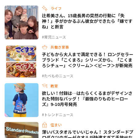
ライフ
辻希美さん、15歳長男の突然の行動に「失
神！」手がかかるぶん彼女ができたら「嫌です
ね」と断言
#育児ニュース
共働き家事
子どもから大人まで満足できる！ ロングセラー
ブランド「こくまろ」シリーズから、「こくま
ろシチュー」＜クリーム＞＜ビーフ＞が新発売
#たべものニュース
教育
欲しい！付録は…はたらくくるまがデザインさ
れた特別なバッグ！『最強のりものヒーロー
ズ』9-10月号発売
#トレンドニュース
住まい
薄いバスタオルでいいじゃん！ スタンダードプ
ロダクツのガーゼタオルが快適すぎて手放せな