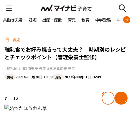
共働き夫婦
妊娠
出産・産後
育児
教育
中学受験
中学生
育児
離乳食でお好み焼きって大丈夫？ 時期別のレシピ
とチェックポイント【管理栄養士監修】
#離乳食
#川口由美子 先生
#三浦真由美 先生
2021年06月20日 10:00
2023年08月01日 16:49
掲載
更新
7
12