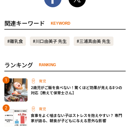
関連キーワード
KEYWORD
#離乳食
#川口由美子 先生
#三浦真由美 先生
ランキング
RANKING
育児
2歳児がご飯を食べない！驚くほど効果が見える8つの
対応【教えて保育士さん】
育児
食事をよく噛まない子はストレスを抱えやすい？ 専門
家が語る、朝食が子どもに与える意外な影響