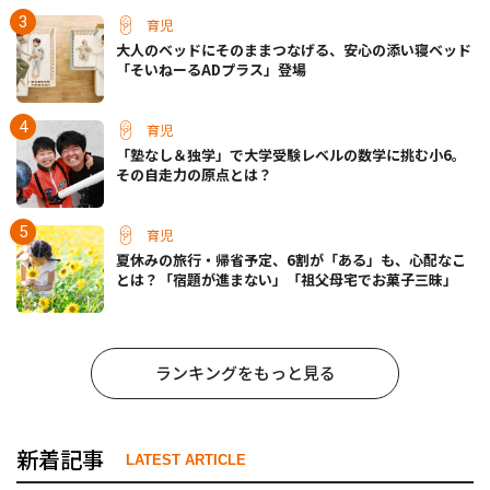
育児
大人のベッドにそのままつなげる、安心の添い寝ベッド
「そいねーるADプラス」登場
育児
「塾なし＆独学」で大学受験レベルの数学に挑む小6。
その自走力の原点とは？
育児
夏休みの旅行・帰省予定、6割が「ある」も、心配なこ
とは？「宿題が進まない」「祖父母宅でお菓子三昧」
ランキングをもっと見る
新着記事
LATEST ARTICLE