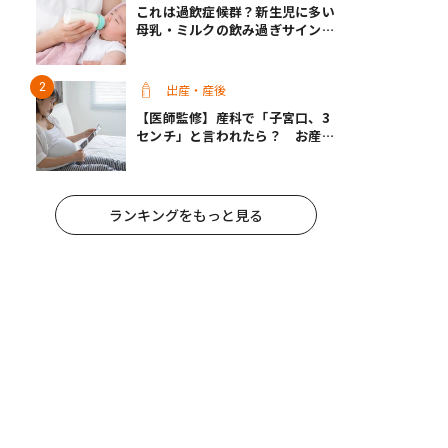
これは過飲症候群？新生児に多い
母乳・ミルクの飲み過ぎサインと
改善方法【医師監修】
出産・産後
【医師監修】産科で「子宮口、3
センチ」と言われたら？ お産は
近い？
ランキングをもっと見る