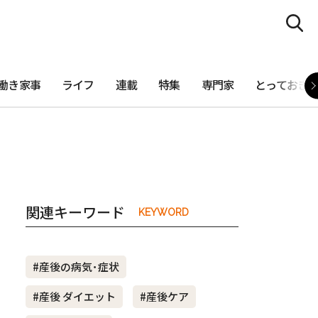
働き家事
ライフ
連載
特集
専門家
とっておき
関連キーワード
KEYWORD
#産後の病気･症状
#産後 ダイエット
#産後ケア