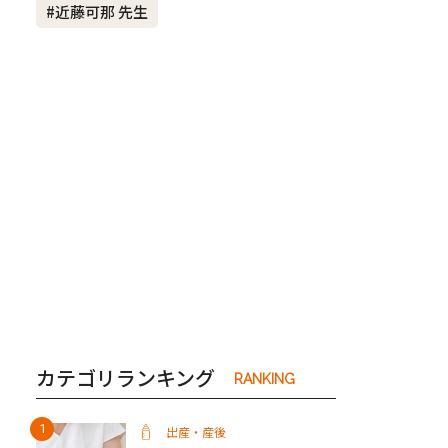
#近藤可那 先生
き夫婦
#産休
#育休
カテゴリランキング
RANKING
出産・産後