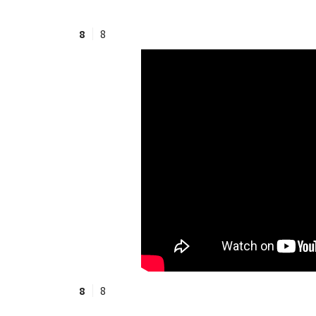
8
8
#ワンオペ育児
#コミックエッセイ
#渡邊大地の令和的ワーパパ道
#ベ
8
8