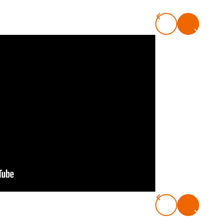
#共働き夫婦のセブンルール
#共働
ビーニュース
#マタニティニュース