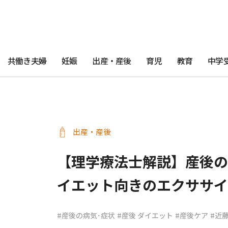
共働き夫婦
妊娠
出産・産後
育児
教育
中学
出産・産後
【理学療法士解説】産後の
イエット向きのエクササイ
#産後の病気･症状
#産後 ダイエット
#産後ケア
#近