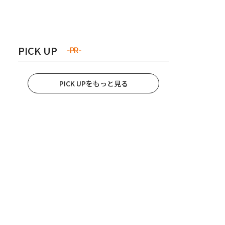
き夫婦
#産休
#育休
PICK UP
-PR-
PICK UPをもっと見る