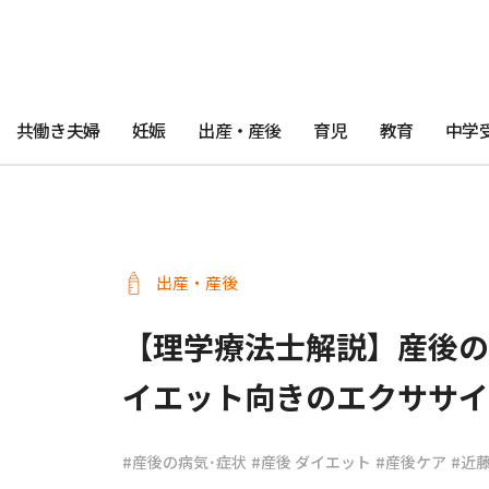
共働き夫婦
妊娠
出産・産後
育児
教育
中学
出産・産後
【理学療法士解説】産後の
イエット向きのエクササイ
#産後の病気･症状
#産後 ダイエット
#産後ケア
#近