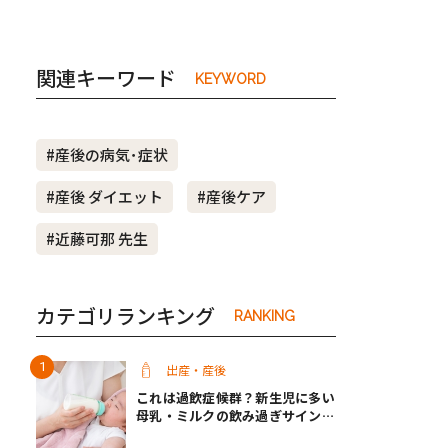
関連キーワード
KEYWORD
#産後の病気･症状
#産後 ダイエット
#産後ケア
#近藤可那 先生
カテゴリランキング
RANKING
出産・産後
これは過飲症候群？新生児に多い
母乳・ミルクの飲み過ぎサインと
改善方法【医師監修】