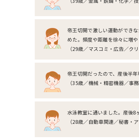
（39歳／金属・鉄鋼・化学／
帝王切開で激しい運動ができな
めた。頻度や距離を徐々に増や
（29歳／マスコミ・広告／ク
帝王切開だったので、産後半年
（35歳／機械・精密機器／事務
水泳教室に通いました。産後8
（28歳／自動車関連／秘書・