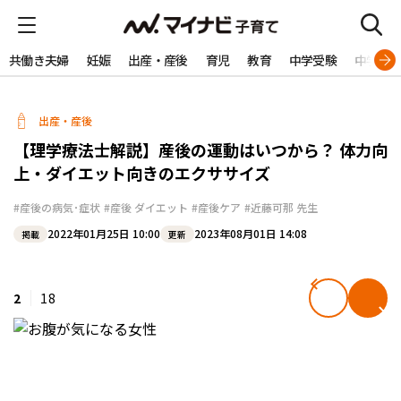
共働き夫婦
妊娠
出産・産後
育児
教育
中学受験
中学生
出産・産後
【理学療法士解説】産後の運動はいつから？ 体力向
上・ダイエット向きのエクササイズ
#産後の病気･症状
#産後 ダイエット
#産後ケア
#近藤可那 先生
2022年01月25日 10:00
2023年08月01日 14:08
掲載
更新
2
18