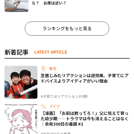
ら？ お産は近い？
ランキングをもっと見る
新着記事
LATEST ARTICLE
育児
芝居じみたリアクションは逆効果。子育てにア
ドバイスよりアイディアがいい理由
#子育てはリアクションが9割
ライフ
【漫画】「お前は黙ってろ！」父に怯えて育っ
た幼少期……トラウマは今も消えることはなく
｜余命300日の毒親 #2
#余命300日の毒親