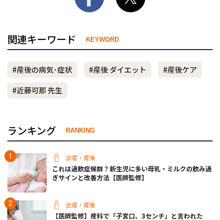
関連キーワード
KEYWORD
#産後の病気･症状
#産後 ダイエット
#産後ケア
#近藤可那 先生
ランキング
RANKING
出産・産後
これは過飲症候群？新生児に多い母乳・ミルクの飲み過
ぎサインと改善方法【医師監修】
出産・産後
【医師監修】産科で「子宮口、3センチ」と言われた