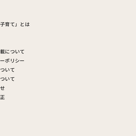
ビ子育て」とは
転載について
シーポリシー
について
について
わせ
訂正
覧