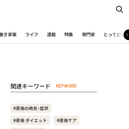
働き家事
ライフ
連載
特集
専門家
とっておき
関連キーワード
KEYWORD
#産後の病気･症状
#産後 ダイエット
#産後ケア