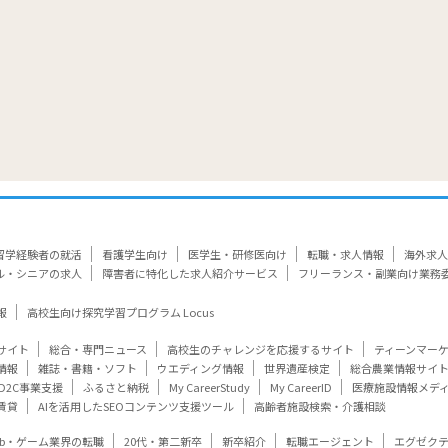
留学経験者の就活
看護学生向け
医学生・研修医向け
転職・求人情報
海外求人
ル・シニアの求人
障害者に特化した求人紹介サービス
フリーランス・副業向け業務
報
高校生向け探究学習プログラム Locus
サイト
総合・専門ニュース
高校生のチャレンジを応援するサイト
ティーンマー
情報
雑誌・書籍・ソフト
ウエディング情報
世界遺産検定
総合農業情報サイ
D2C事業支援
ふるさと納税
My CareerStudy
My CareerID
医療施設情報メデ
賃貸
AIを活用したSEOコンテンツ支援ツール
高齢者施設検索・介護相談
eb・ゲーム業界の転職
20代・第二新卒
新卒紹介
転職エージェント
エグゼク