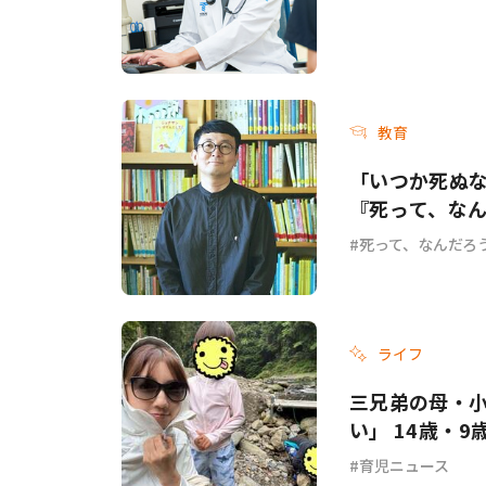
教育
「いつか死ぬ
『死って、な
死って、なんだろ
ライフ
三兄弟の母・
い」 14歳・
育児ニュース