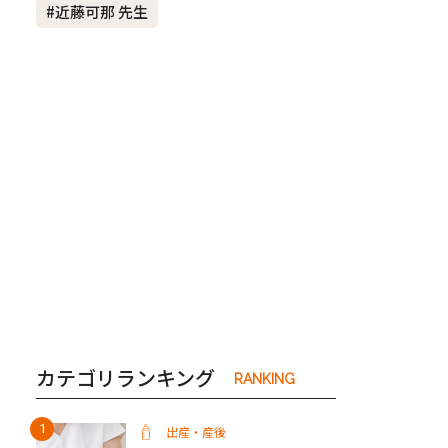
#近藤可那 先生
き夫婦
#産休
#育休
カテゴリランキング
RANKING
出産・産後