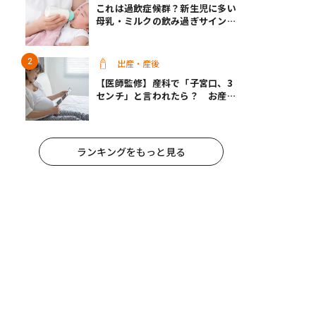
これは過飲症候群？新生児に多い
母乳・ミルクの飲み過ぎサインと
改善方法【医師監修】
出産・産後
【医師監修】産科で「子宮口、3
センチ」と言われたら？ お産は
近い？
ランキングをもっと見る