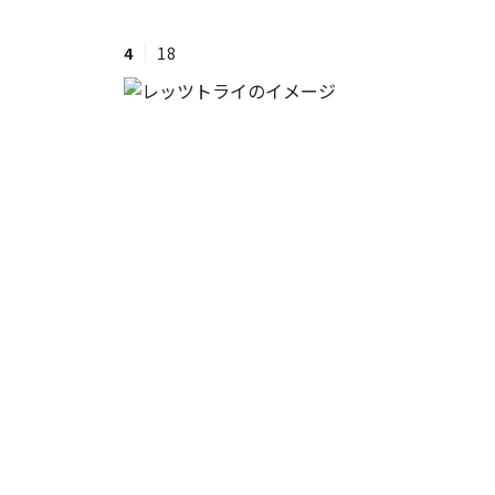
4
18
#ワンオペ育児
#コミックエッセイ
#渡邊大地の令和的ワーパパ道
#ベ