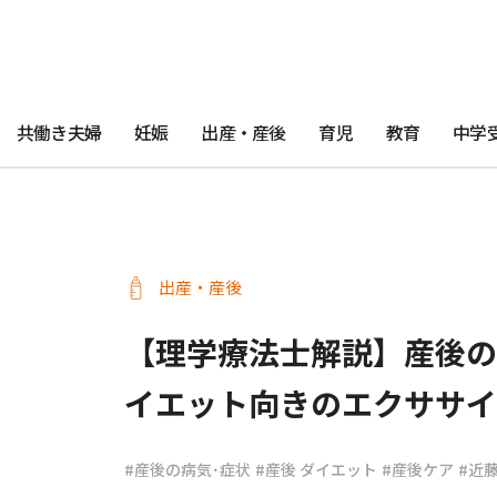
共働き夫婦
妊娠
出産・産後
育児
教育
中学
出産・産後
【理学療法士解説】産後の
イエット向きのエクササイ
#産後の病気･症状
#産後 ダイエット
#産後ケア
#近