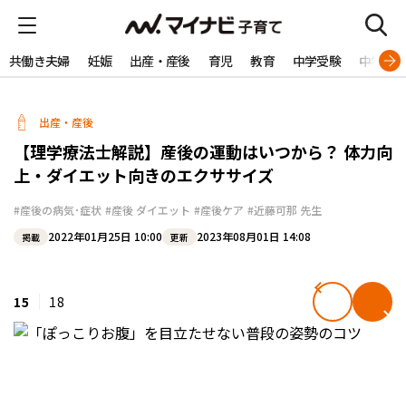
共働き夫婦
妊娠
出産・産後
育児
教育
中学受験
中学生
出産・産後
【理学療法士解説】産後の運動はいつから？ 体力向
上・ダイエット向きのエクササイズ
#産後の病気･症状
#産後 ダイエット
#産後ケア
#近藤可那 先生
2022年01月25日 10:00
2023年08月01日 14:08
掲載
更新
15
18