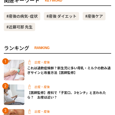
関連キーワード
KEYWORD
#産後の病気･症状
#産後 ダイエット
#産後ケア
#近藤可那 先生
ランキング
RANKING
出産・産後
これは過飲症候群？新生児に多い母乳・ミルクの飲み過
ぎサインと改善方法【医師監修】
出産・産後
【医師監修】産科で「子宮口、3センチ」と言われた
ら？ お産は近い？
出産・産後