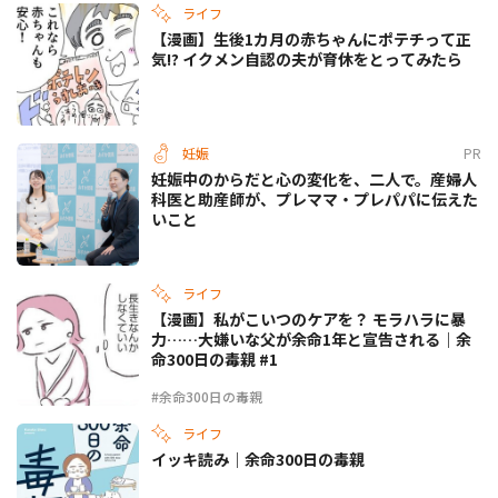
ライフ
【漫画】生後1カ月の赤ちゃんにポテチって正
気!? イクメン自認の夫が育休をとってみたら
妊娠
PR
妊娠中のからだと心の変化を、二人で。産婦人
科医と助産師が、プレママ・プレパパに伝えた
いこと
ライフ
【漫画】私がこいつのケアを？ モラハラに暴
力……大嫌いな父が余命1年と宣告される｜余
命300日の毒親 #1
#余命300日の毒親
ライフ
イッキ読み｜余命300日の毒親