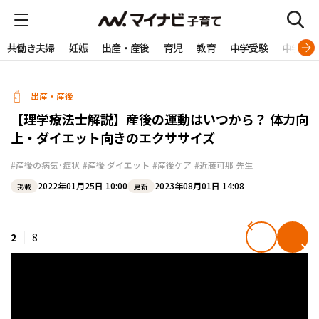
共働き夫婦
妊娠
出産・産後
育児
教育
中学受験
中学生
出産・産後
【理学療法士解説】産後の運動はいつから？ 体力向
上・ダイエット向きのエクササイズ
#産後の病気･症状
#産後 ダイエット
#産後ケア
#近藤可那 先生
2022年01月25日 10:00
2023年08月01日 14:08
掲載
更新
2
8