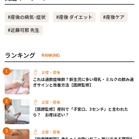
#産後の病気･症状
#産後 ダイエット
#産後ケア
#近藤可那 先生
ランキング
RANKING
出産・産後
これは過飲症候群？新生児に多い母乳・ミルクの飲み過
ぎサインと改善方法【医師監修】
出産・産後
【医師監修】産科で「子宮口、3センチ」と言われた
ら？ お産は近い？
出産・産後
【助産師解説】赤ちゃんの吸いだこ〜唇にできる原因&