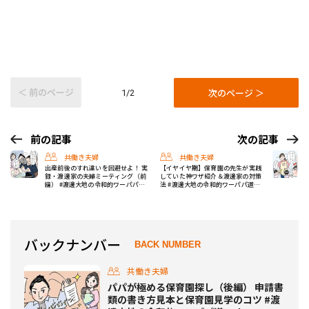
＜ 前のページ
次のページ ＞
1/2
前の記事
次の記事
共働き夫婦
共働き夫婦
出産前後のすれ違いを回避せよ！ 実
【イヤイヤ期】保育園の先生が実践
録・渡邊家の夫婦ミーティング（前
していた神ワザ紹介＆渡邊家の対策
編） #渡邊大地の令和的ワーパパ道
法 #渡邊大地の令和的ワーパパ道
Vol.14
Vol.16
バックナンバー
BACK NUMBER
共働き夫婦
パパが極める保育園探し（後編） 申請書
類の書き方見本と保育園見学のコツ #渡