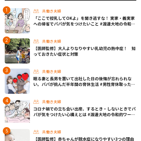
共働き夫婦
「ここで授乳してOKよ」を聞き逃すな！ 実家・義実家
への帰省でパパが気をつけたいこと #渡邊大地の令和的
ワーパパ道 Vol.20
共働き夫婦
【医師監修】大人よりなりやすい乳幼児の熱中症！ 知
っておきたい症状と対策
共働き夫婦
眠る妻と長男を置いて出社した日の後悔が忘れられな
い。パパが挑んだ半年間の育休生活 #男性育休取ったら
どうなった？
共働き夫婦
コロナ禍での立ち会い出産、するとき・しないときでパ
パが気をつけたい心構えとは #渡邊大地の令和的ワーパ
パ道 Vol.30
共働き夫婦
【医師監修】赤ちゃんが脱水症になりやすい3つの理由