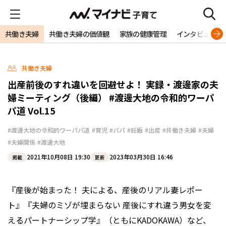
共働き夫婦
共働き夫婦の価値観
家族の健康管理
インタビュー
共働き夫婦
出産前後のすれ違いを回避せよ！ 実録・渡邊家の夫
婦ミーティング（後編） #渡邊大地の令和的ワーパ
パ道 Vol.15
#渡邊大地の令和的ワーパパ道
#育児
#パパ
#妊娠
#出産
#共働き夫婦
#夫婦
#夫婦関係
#渡邊大地
2021年10月08日 19:30
2023年03月30日 16:46
掲載
更新
『産後が始まった！ 夫による、産後のリアル妻レポー
ト』『夫婦のミゾが埋まらない 産後にすれ違う男女を変
えるパートナーシップ学』（ともにKADOKAWA）など、