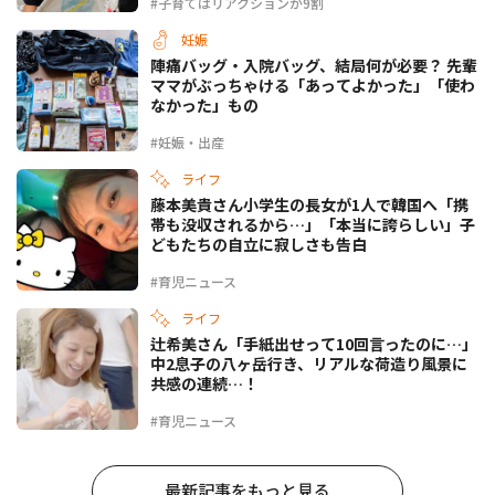
#子育てはリアクションが9割
妊娠
陣痛バッグ・入院バッグ、結局何が必要？ 先輩
ママがぶっちゃける「あってよかった」「使わ
なかった」もの
#妊娠・出産
ライフ
藤本美貴さん小学生の長女が1人で韓国へ「携
帯も没収されるから…」「本当に誇らしい」子
どもたちの自立に寂しさも告白
#育児ニュース
ライフ
辻希美さん「手紙出せって10回言ったのに…」
中2息子の八ヶ岳行き、リアルな荷造り風景に
共感の連続…！
#育児ニュース
最新記事をもっと見る