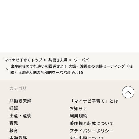
マイナビ子育てトップ
共働き夫婦
ワーパパ
出産前後のすれ違いを回避せよ！ 実録・渡邊家の夫婦ミーティング（後
編） #渡邊大地の令和的ワーパパ道 Vol.15
カテゴリ
共働き夫婦
「マイナビ子育て」とは
妊娠
お知らせ
出産・産後
利用規約
育児
著作権と転載について
教育
プライバシーポリシー
中学受験
広告出稿について