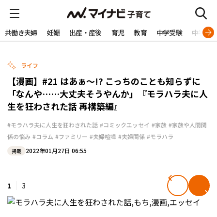
共働き夫婦
妊娠
出産・産後
育児
教育
中学受験
中学生
ライフ
【漫画】#21 はあぁ～!? こっちのことも知らずに
「なんや……大丈夫そうやんか」『モラハラ夫に人
生を狂わされた話 再構築編』
#モラハラ夫に人生を狂わされた話
#コミックエッセイ
#家族
#家族や人間関
係の悩み
#コラム
#ファミリー
#夫婦喧嘩
#夫婦関係
#モラハラ
2022年01月27日 06:55
掲載
1
3