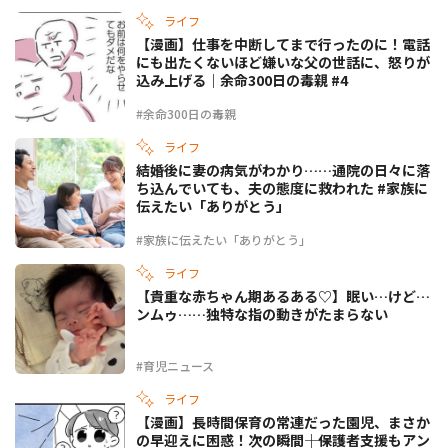
ライフ
【漫画】仕事を中断してまで行ったのに！電話
にも出たくないほど嫌いな父の世話に、怒りが
込み上げる｜余命300日の毒親 #4
#余命300日の毒親
ライフ
結婚後に妻の病気がわかり……通院の日々に落
ち込んでいても、夫の態度に救われた #家族に
伝えたい「ありがとう」
#家族に伝えたい「ありがとう」
ライフ
【貴重な赤ちゃん期あるある♡】眠い…けど…
ンムゥ……独特な指の動きがたまらない
#育児ニュース
ライフ
【漫画】長時間保育の常連だった園児、まさか
の早迎えに困惑！次の瞬間――｜保護者支援もアン