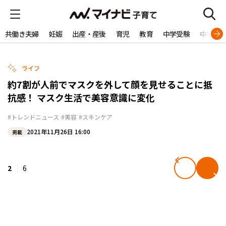
共働き夫婦
妊娠
出産・産後
育児
教育
中学受験
中学生
ライフ
約7割が人前でマスクを外して顔を見せることに抵
抗感！ マスク生活で美容意識に変化
#トレンドニュース
#美容
#スキンケア
2021年11月26日 16:00
掲載
2
6