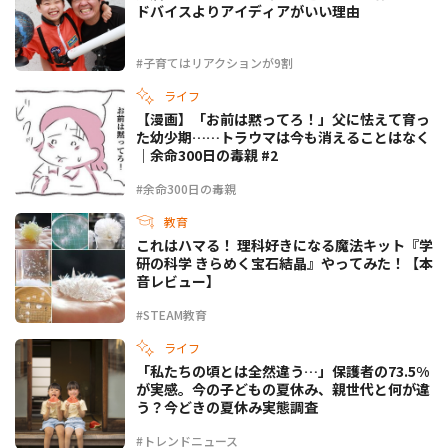
ドバイスよりアイディアがいい理由
#子育てはリアクションが9割
ライフ
【漫画】「お前は黙ってろ！」父に怯えて育っ
た幼少期……トラウマは今も消えることはなく
｜余命300日の毒親 #2
#余命300日の毒親
教育
これはハマる！ 理科好きになる魔法キット『学
研の科学 きらめく宝石結晶』やってみた！【本
音レビュー】
#STEAM教育
ライフ
「私たちの頃とは全然違う…」保護者の73.5%
が実感。今の子どもの夏休み、親世代と何が違
う？今どきの夏休み実態調査
#トレンドニュース