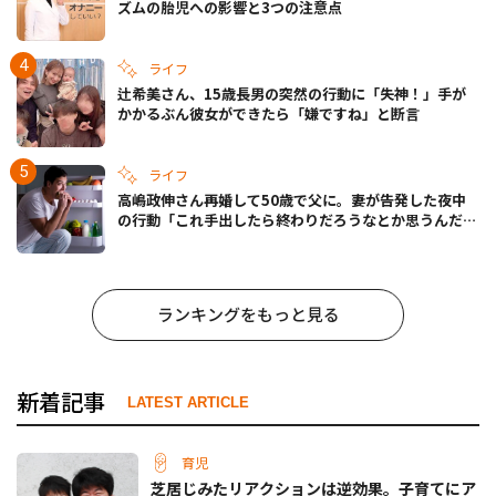
ズムの胎児への影響と3つの注意点
ライフ
辻希美さん、15歳長男の突然の行動に「失神！」手が
かかるぶん彼女ができたら「嫌ですね」と断言
ライフ
高嶋政伸さん再婚して50歳で父に。妻が告発した夜中
の行動「これ手出したら終わりだろうなとか思うんだけ
ども……」
ランキングをもっと見る
新着記事
LATEST ARTICLE
育児
芝居じみたリアクションは逆効果。子育てにア