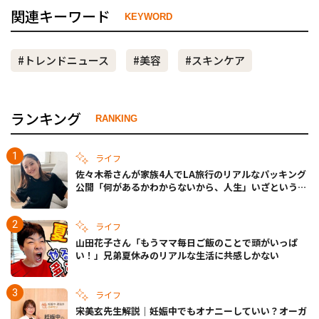
関連キーワード
KEYWORD
#トレンドニュース
#美容
#スキンケア
ランキング
RANKING
ライフ
佐々木希さんが家族4人でLA旅行のリアルなパッキング
公開「何があるかわからないから、人生」いざというと
きの備えも
ライフ
山田花子さん「もうママ毎日ご飯のことで頭がいっぱ
い！」兄弟夏休みのリアルな生活に共感しかない
ライフ
宋美玄先生解説｜妊娠中でもオナニーしていい？オーガ