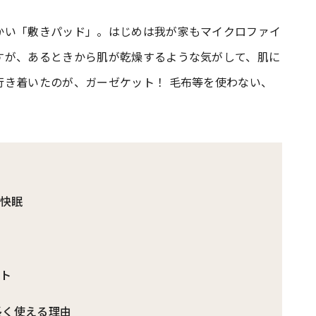
かい「敷きパッド」。はじめは我が家もマイクロファイ
#共働き夫婦のセブンルール
#共働
すが、あるときから肌が乾燥するような気がして、肌に
行き着いたのが、ガーゼケット！ 毛布等を使わない、
ビーニュース
#マタニティニュース
で快眠
ット
長く使える理由