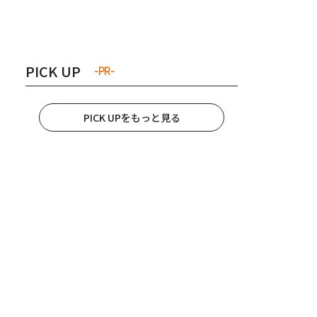
き夫婦
#産休
#育休
PICK UP
-PR-
PICK UPをもっと見る