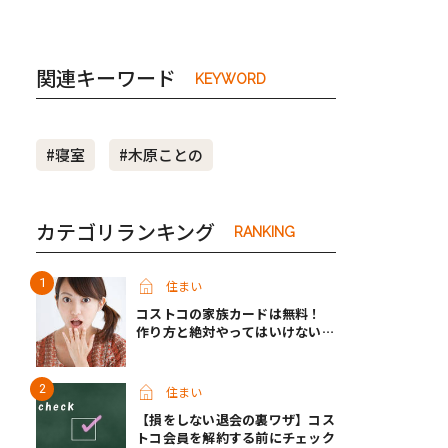
関連キーワード
KEYWORD
#寝室
#木原ことの
カテゴリランキング
RANKING
住まい
コストコの家族カードは無料！
作り方と絶対やってはいけないパ
ターンとは？
住まい
【損をしない退会の裏ワザ】コス
トコ会員を解約する前にチェック