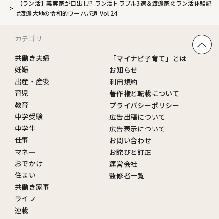
【ラン活】義実家が口出し!? ラン活トラブル3選＆渡邊家のラン活体験記
#渡邊大地の令和的ワーパパ道 Vol.24
カテゴリ
共働き夫婦
「マイナビ子育て」とは
妊娠
お知らせ
出産・産後
利用規約
育児
著作権と転載について
教育
プライバシーポリシー
中学受験
広告出稿について
中学生
広告表示について
仕事
お問い合わせ
マネー
お詫びと訂正
おでかけ
運営会社
住まい
監修者一覧
共働き家事
ライフ
連載