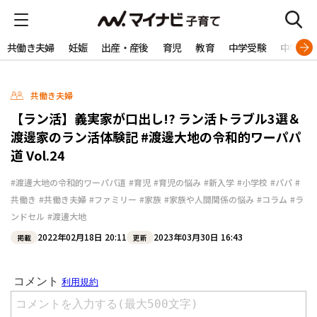
共働き夫婦
妊娠
出産・産後
育児
教育
中学受験
中学生
共働き夫婦
【ラン活】義実家が口出し!? ラン活トラブル3選＆
渡邊家のラン活体験記 #渡邊大地の令和的ワーパパ
道 Vol.24
#渡邊大地の令和的ワーパパ道
#育児
#育児の悩み
#新入学
#小学校
#パパ
#
共働き
#共働き夫婦
#ファミリー
#家族
#家族や人間関係の悩み
#コラム
#ラ
ンドセル
#渡邊大地
2022年02月18日 20:11
2023年03月30日 16:43
掲載
更新