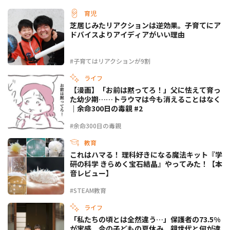
育児
芝居じみたリアクションは逆効果。子育てにア
ドバイスよりアイディアがいい理由
#子育てはリアクションが9割
ライフ
【漫画】「お前は黙ってろ！」父に怯えて育っ
た幼少期……トラウマは今も消えることはなく
｜余命300日の毒親 #2
#余命300日の毒親
教育
これはハマる！ 理科好きになる魔法キット『学
研の科学 きらめく宝石結晶』やってみた！【本
音レビュー】
#STEAM教育
ライフ
「私たちの頃とは全然違う…」保護者の73.5%
が実感。今の子どもの夏休み、親世代と何が違