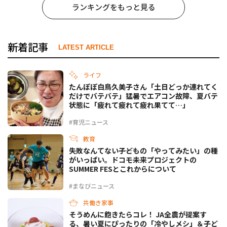
ランキングをもっと見る
新着記事
LATEST ARTICLE
ライフ
たんぽぽ白鳥久美子さん「土日どっか連れてく
だけでバテバテ」猛暑でエアコン故障、夏バテ
状態に「疲れて疲れて疲れ果てて…」
#育児ニュース
教育
失敗なんてない――子どもの「やってみたい」の種
がいっぱい。ドコモ未来プロジェクトの
SUMMER FESとこれからについて
#まなびニュース
共働き家事
そうめんに飽きたらコレ！ JA全農が提案す
る、暑い夏にぴったりの「冷やしメシ」＆子ど