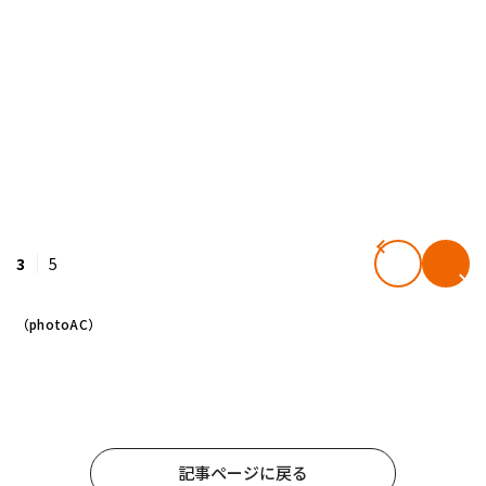
3
5
（photoAC）
記事ページに戻る