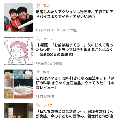
育児
芝居じみたリアクションは逆効果。子育てにア
ドバイスよりアイディアがいい理由
#子育てはリアクションが9割
ライフ
【漫画】「お前は黙ってろ！」父に怯えて育っ
た幼少期……トラウマは今も消えることはなく
｜余命300日の毒親 #2
#余命300日の毒親
教育
これはハマる！ 理科好きになる魔法キット『学
研の科学 きらめく宝石結晶』やってみた！【本
音レビュー】
#STEAM教育
ライフ
「私たちの頃とは全然違う…」保護者の73.5%
が実感。今の子どもの夏休み、親世代と何が違