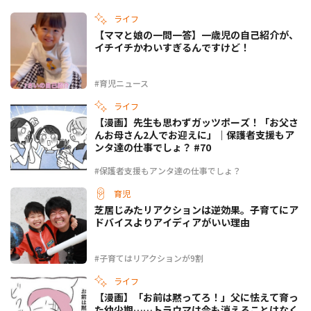
ライフ
【ママと娘の一問一答】一歳児の自己紹介が、
イチイチかわいすぎるんですけど！
#育児ニュース
ライフ
【漫画】先生も思わずガッツポーズ！「お父さ
んお母さん2人でお迎えに」｜保護者支援もア
ンタ達の仕事でしょ？ #70
#保護者支援もアンタ達の仕事でしょ？
育児
芝居じみたリアクションは逆効果。子育てにア
ドバイスよりアイディアがいい理由
#子育てはリアクションが9割
ライフ
【漫画】「お前は黙ってろ！」父に怯えて育っ
た幼少期……トラウマは今も消えることはなく