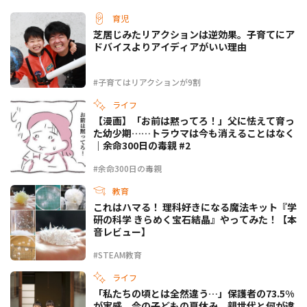
育児
芝居じみたリアクションは逆効果。子育てにア
ドバイスよりアイディアがいい理由
#子育てはリアクションが9割
ライフ
【漫画】「お前は黙ってろ！」父に怯えて育っ
た幼少期……トラウマは今も消えることはなく
｜余命300日の毒親 #2
#余命300日の毒親
教育
これはハマる！ 理科好きになる魔法キット『学
研の科学 きらめく宝石結晶』やってみた！【本
音レビュー】
#STEAM教育
ライフ
「私たちの頃とは全然違う…」保護者の73.5%
が実感。今の子どもの夏休み、親世代と何が違