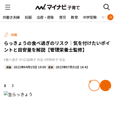
共働き夫婦
妊娠
出産・産後
育児
教育
中学受験
中学生
妊娠
らっきょうの食べ過ぎのリスク｜気を付けたいポイ
ントと目安量を解説【管理栄養士監修】
#食べ過ぎ
#川口由美子 先生
#宗政祥子 先生
2022年04月15日 10:00
2023年07月31日 16:42
掲載
更新
3
3