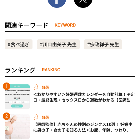
関連キーワード
KEYWORD
#食べ過ぎ
#川口由美子 先生
#宗政祥子 先生
ランキング
RANKING
妊娠
＜わかりやすい＞妊娠週数カレンダーを自動計算！予定
日・最終生理・セックス日から週数がわかる【医師監
修】
妊娠
【医師監修】赤ちゃんの性別のジンクス10選！ 妊娠中
に男の子・女の子を知る方法＜お腹、年齢、つわり、胎
動など＞