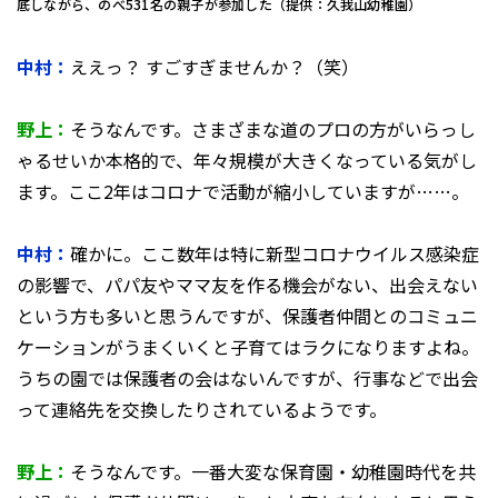
底しながら、のべ531名の親子が参加した（提供：久我山幼稚園）
中村：
ええっ？ すごすぎませんか？（笑）
野上：
そうなんです。さまざまな道のプロの方がいらっし
ゃるせいか本格的で、年々規模が大きくなっている気がし
ます。ここ2年はコロナで活動が縮小していますが……。
中村：
確かに。ここ数年は特に新型コロナウイルス感染症
の影響で、パパ友やママ友を作る機会がない、出会えない
という方も多いと思うんですが、保護者仲間とのコミュニ
ケーションがうまくいくと子育てはラクになりますよね。
うちの園では保護者の会はないんですが、行事などで出会
って連絡先を交換したりされているようです。
野上：
そうなんです。一番大変な保育園・幼稚園時代を共