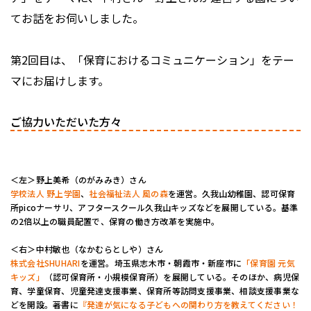
てお話をお伺いしました。
第2回目は、「保育におけるコミュニケーション」をテー
マにお届けします。
ご協力いただいた方々
＜左＞野上美希（のがみみき）さん
学校法人 野上学園
、
社会福祉法人 風の森
を運営。久我山幼稚園、認可保育
所picoナーサリ、アフタースクール久我山キッズなどを展開している。基準
の2倍以上の職員配置で、保育の働き方改革を実施中。
＜右＞中村敏也（なかむらとしや）さん
株式会社SHUHARI
を運営。埼⽟県志⽊市・朝霞市・新座市に
「保育園 元気
キッズ」
（認可保育所・⼩規模保育所）を展開している。そのほか、病児保
育、学童保育、児童発達支援事業、保育所等訪問支援事業、相談支援事業な
どを開設。著書に
『発達が気になる子どもへの関わり方を教えてください！