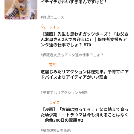
イチイチかわいすぎるんですけど！
#育児ニュース
ライフ
【漫画】先生も思わずガッツポーズ！「お父さ
んお母さん2人でお迎えに」｜保護者支援もア
ンタ達の仕事でしょ？ #70
#保護者支援もアンタ達の仕事でしょ？
育児
芝居じみたリアクションは逆効果。子育てにア
ドバイスよりアイディアがいい理由
#子育てはリアクションが9割
ライフ
【漫画】「お前は黙ってろ！」父に怯えて育っ
た幼少期……トラウマは今も消えることはなく
｜余命300日の毒親 #2
#余命300日の毒親