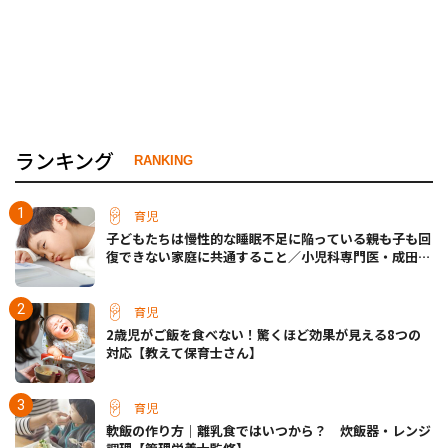
ランキング
RANKING
育児
子どもたちは慢性的な睡眠不足に陥っている――親も子も回
復できない家庭に共通すること／小児科専門医・成田奈
緒子先生
育児
2歳児がご飯を食べない！驚くほど効果が見える8つの
対応【教えて保育士さん】
育児
軟飯の作り方｜離乳食ではいつから？ 炊飯器・レンジ