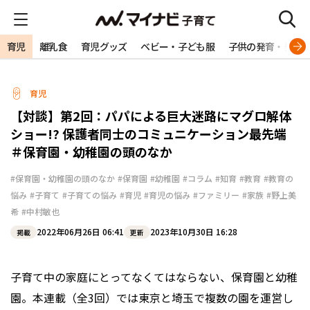
育児
離乳食
育児グッズ
ベビー・子ども服
子供の発育・発達
育児
【対談】第2回：パパによる巨大迷路にマグロ解体
ショー!? 保護者同士のコミュニケーション最先端
＃保育園・幼稚園の頭のなか
#保育園・幼稚園の頭のなか
#保育園
#幼稚園
#コラム
#知育
#教育
#教育の
悩み
#子育て
#子育ての悩み
#育児
#育児の悩み
#ファミリー
#家族
#野上美
希
#中村敏也
2022年06月26日 06:41
2023年10月30日 16:28
掲載
更新
子育て中の家庭にとってなくてはならない、保育園と幼稚
園。本連載（全3回）では東京と埼玉で複数の園を運営し