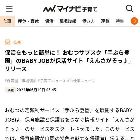
仕事
産休・育休
保活
職場復帰
働き方
連載
特集
専門
仕事
保活をもっと簡単に！ おむつサブスク「手ぶら登
園」のBABY JOBが保活サイト「えんさがそっ♪」
リリース
#保育園
#職場復帰
#子育てニュース
#お仕事ニュース
2022年06月10日 05:45
掲載
おむつの定額制サービス「手ぶら登園」を展開するBABY
JOBは、保育施設と保護者をつなぐ情報サイト「えんさが
そっ♪」のサービスをスタートさせました。このサービス
では、保育施設が自園の特色や魅力を保護者に伝えること