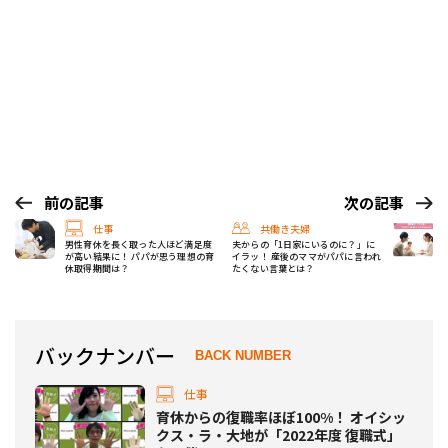
前の記事
次の記事
仕事
共働き夫婦
男性育休を長く取った人ほど満足度
夫からの「1日家にいるのに？」に
が高い結果に！ パパが思う理想の育
イラッ！ 産後のママがパパに言われ
休取得期間は？
たくない言葉とは？
バックナンバー
BACK NUMBER
仕事
育休からの復職率ほぼ100%！ オイシッ
クス・ラ・大地が「2022年度 復職式」