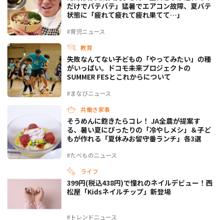
だけでバテバテ」猛暑でエアコン故障、夏バテ
状態に「疲れて疲れて疲れ果てて…」
#育児ニュース
教育
失敗なんてない――子どもの「やってみたい」の種
がいっぱい。ドコモ未来プロジェクトの
SUMMER FESとこれからについて
#まなびニュース
共働き家事
そうめんに飽きたらコレ！ JA全農が提案す
る、暑い夏にぴったりの「冷やしメシ」＆子ど
もが作れる「夏休みお留守番ランチ」各3選
#たべものニュース
ライフ
399円(税込438円)で憧れのネイルデビュー！西
松屋「Kidsネイルチップ」新登場
#トレンドニュース