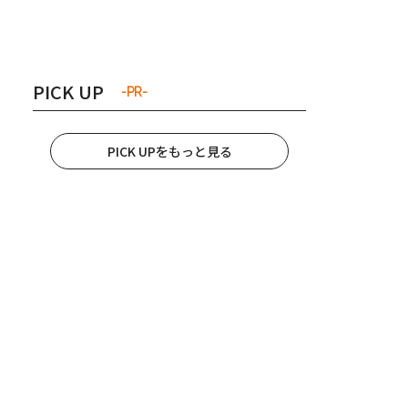
き夫婦
#産休
#育休
PICK UP
-PR-
PICK UPをもっと見る