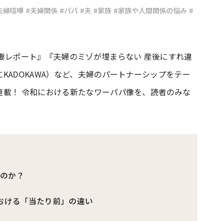
夫婦喧嘩
#夫婦関係
#パパ
#夫
#家族
#家族や人間関係の悩み
#
#共働き夫婦のセブンルール
#共働
妻レポート』『夫婦のミゾが埋まらない 産後にすれ違
ビーニュース
#マタニティニュース
KADOKAWA）など、夫婦のパートナーシップをテー
連載！ 令和における新たなワーパパ像を、読者のみな
」のか？
における「当たり前」の違い