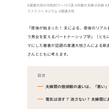
#渡邊大地の令和的ワーパパ道
#共働き夫婦
#夫婦
#
ファミリー
#コラム
#渡邊大地
#ワンオペ育児
#コミックエッセイ
『産後が始まった！ 夫による、産後のリアル
#渡邊大地の令和的ワーパパ道
#ベ
う男女を変えるパートナーシップ学』（ともに
マにした著書が話題の渡邊大地さんによる新
さんとともに考えます。
目次
夫婦間の価値観の違いは、「悪い
電気は消す？ 消さない？ 夫婦間