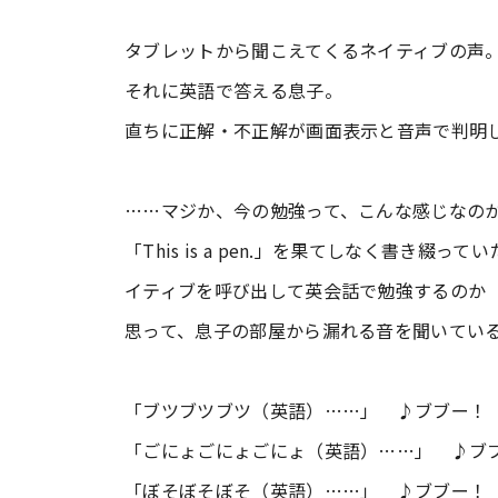
タブレットから聞こえてくるネイティブの声
それに英語で答える息子。
直ちに正解・不正解が画面表示と音声で判明
……マジか、今の勉強って、こんな感じなの
「This is a pen.」を果てしなく書き
イティブを呼び出して英会話で勉強するのか
思って、息子の部屋から漏れる音を聞いてい
「ブツブツブツ（英語）……」 ♪ブブー！ 
「ごにょごにょごにょ（英語）……」 ♪ブブ
「ぼそぼそぼそ（英語）……」 ♪ブブー！ 