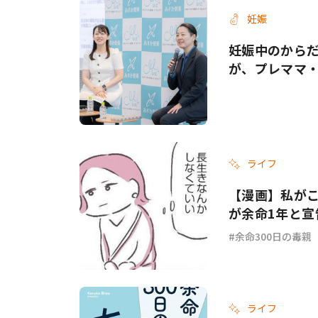
妊娠
妊娠中のから
が、プレママ
ライフ
【漫画】私がこ
が余命1年と宣
余命300日の毒親
ライフ