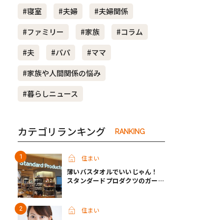
#寝室
#夫婦
#夫婦関係
き夫婦
#産休
#育休
#ファミリー
#家族
#コラム
#夫
#パパ
#ママ
#家族や人間関係の悩み
#暮らしニュース
カテゴリランキング
RANKING
住まい
薄いバスタオルでいいじゃん！
スタンダードプロダクツのガーゼ
タオルが快適すぎて手放せなくな
った
住まい