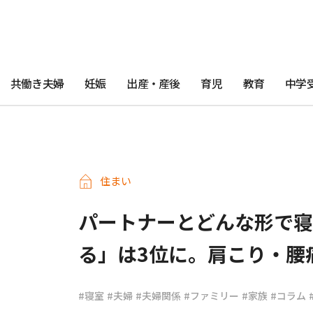
共働き夫婦
妊娠
出産・産後
育児
教育
中学
住まい
パートナーとどんな形で寝
る」は3位に。肩こり・腰
#寝室
#夫婦
#夫婦関係
#ファミリー
#家族
#コラム