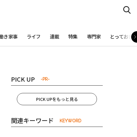
働き家事
ライフ
連載
特集
専門家
とっておき
PICK UP
-PR-
PICK UPをもっと見る
関連キーワード
KEYWORD