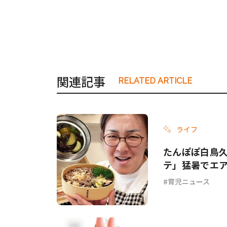
関連記事
RELATED ARTICLE
ライフ
たんぽぽ白鳥
テ」猛暑でエ
てて…」
育児ニュース