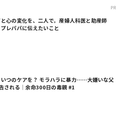
PR
だと心の変化を、二人で。産婦人科医と助産師
・プレパパに伝えたいこと
いつのケアを？ モラハラに暴力……大嫌いな父
告される｜余命300日の毒親 #1