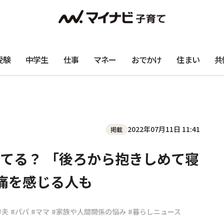
受験
中学生
仕事
マネー
おでかけ
住まい
共
2022年07月11日 11:41
掲載
てる？ 「後ろから抱きしめて寝
痛を感じる人も
#夫
#パパ
#ママ
#家族や人間関係の悩み
#暮らしニュース