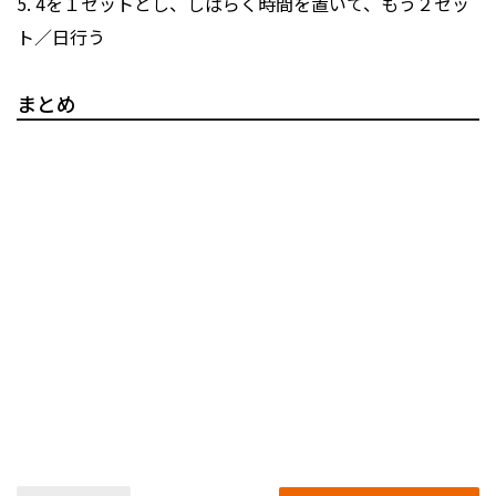
5. 4を１セットとし、しばらく時間を置いて、もう２セッ
ト／日行う
まとめ