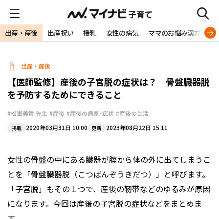
出産・産後
出産祝い
授乳
女性の病気
ママのお悩み漢方相談
出産・産後
【医師監修】産後の子宮脱の症状は？ 骨盤臓器脱
を予防するためにできること
#松峯美貴 先生
#産後
#産後の病気･症状
#産後の生活
2020年03月31日 10:00
2023年08月22日 15:11
掲載
更新
女性の骨盤の中にある臓器が腟から体の外に出てしまうこ
とを「骨盤臓器脱（こつばんぞうきだつ）」と呼びます。
「子宮脱」もその１つで、産後の靭帯などのゆるみが原因
になります。今回は産後の子宮脱の症状などをまとめま
す。