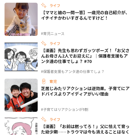
ライフ
【ママと娘の一問一答】一歳児の自己紹介が、
イチイチかわいすぎるんですけど！
#育児ニュース
ライフ
【漫画】先生も思わずガッツポーズ！「お父さ
んお母さん2人でお迎えに」｜保護者支援もア
ンタ達の仕事でしょ？ #70
#保護者支援もアンタ達の仕事でしょ？
育児
芝居じみたリアクションは逆効果。子育てにア
ドバイスよりアイディアがいい理由
#子育てはリアクションが9割
ライフ
【漫画】「お前は黙ってろ！」父に怯えて育っ
た幼少期……トラウマは今も消えることはなく