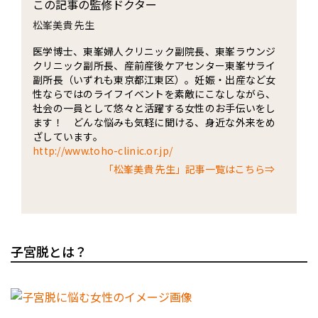
この記事の監修ドクター
松峯美貴 先生
医学博士、東峯婦人クリニック副院長、東峯ラウンジ
クリニック副所長、産前産後ケアセンター東峯サライ
副所長（いずれも東京都江東区）。妊娠・出産など女
性ならではのライフイベントを素敵にこなしながら、
社会の一員として悠々と活躍する女性のお手伝いをし
ます！ どんな悩みも気軽に聞ける、身近な外来をめ
ざしています。
http://www.toho-clinic.or.jp/
「松峯美貴 先生」記事一覧はこちら⇒
子宮脱とは？