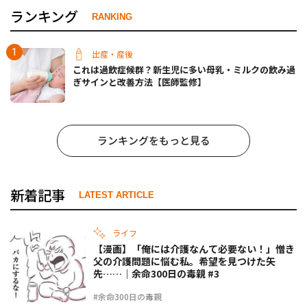
ランキング
RANKING
出産・産後
これは過飲症候群？新生児に多い母乳・ミルクの飲み過
ぎサインと改善方法【医師監修】
ランキングをもっと見る
新着記事
LATEST ARTICLE
ライフ
【漫画】「俺には介護なんて必要ない！」憎き
父の介護問題に悩む私。希望を見つけた矢
先……｜余命300日の毒親 #3
#余命300日の毒親