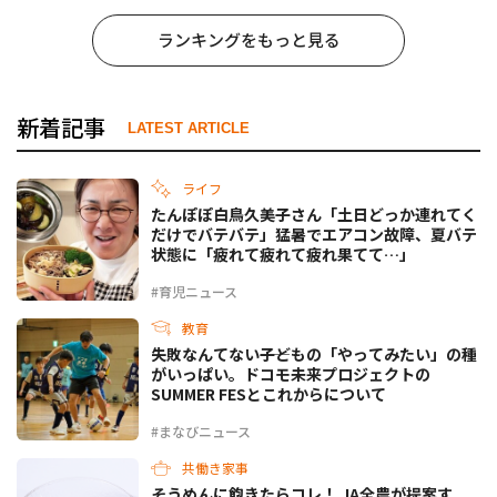
ランキングをもっと見る
新着記事
LATEST ARTICLE
ライフ
たんぽぽ白鳥久美子さん「土日どっか連れてく
だけでバテバテ」猛暑でエアコン故障、夏バテ
状態に「疲れて疲れて疲れ果てて…」
#育児ニュース
教育
失敗なんてない――子どもの「やってみたい」の種
がいっぱい。ドコモ未来プロジェクトの
SUMMER FESとこれからについて
#まなびニュース
共働き家事
そうめんに飽きたらコレ！ JA全農が提案す