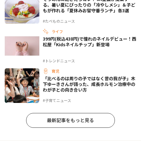
る、暑い夏にぴったりの「冷やしメシ」＆子ど
もが作れる「夏休みお留守番ランチ」各3選
#たべものニュース
ライフ
399円(税込438円)で憧れのネイルデビュー！西
松屋「Kidsネイルチップ」新登場
#トレンドニュース
育児
「比べるのは周りの子ではなく昔の我が子」木
下ゆーきさんが語った、成長ホルモン治療中の
わが子との向き合い方
#子育てニュース
最新記事をもっと見る