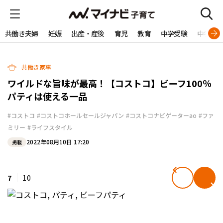
共働き夫婦
妊娠
出産・産後
育児
教育
中学受験
中学生
共働き家事
ワイルドな旨味が最高！【コストコ】ビーフ100％
パティは使える一品
#コストコ
#コストコホールセールジャパン
#コストコナビゲーターao
#ファ
ミリー
#ライフスタイル
2022年08月10日 17:20
掲載
7
10