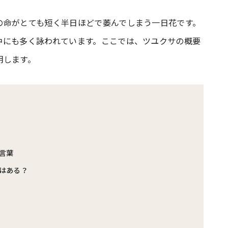
の命がとても短く半日ほどで萎んでしまう一日花です。
#共働き夫婦のセブンルール
#共働
中にも多く詠われています。ここでは、ツユクサの概要
明します。
ビーニュース
#マタニティニュース
言葉
はある？