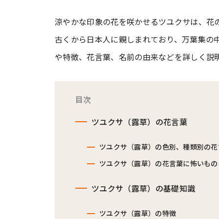
涼やかな印象の花を咲かせるツユクサは、花
#ワンオペ育児
#コミックエッセイ
古くから日本人に親しまれており、万葉集の
や特徴、花言葉、名前の由来などを詳しく説
#渡邊大地の令和的ワーパパ道
#ベ
目次
ツユクサ（露草）の花言葉
ツユクサ（露草）の色別、種類別の花
ツユクサ（露草）の花言葉に怖いもの
ツユクサ（露草）の基礎知識
ツユクサ（露草）の特徴