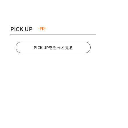
き夫婦
#産休
#育休
PICK UP
-PR-
PICK UPをもっと見る