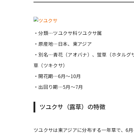
・分類…ツユクサ科ツユクサ属
・原産地…日本、東アジア
・別名…青花（アオバナ）、蛍草（ホタルグ
草（ツキクサ）
・開花期…6月～10月
・出回り期…5月～7月
ツユクサ（露草）の特徴
ツユクサは東アジアに分布する一年草で、6月