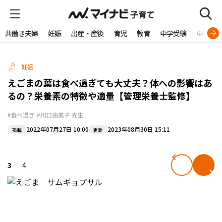
共働き夫婦
妊娠
出産・産後
育児
教育
中学受験
中学生
妊娠
えごまの葉は食べ過ぎても大丈夫？体への影響はあ
るの？栄養素の特徴や適量【管理栄養士監修】
#食べ過ぎ
#川口由美子 先生
2022年07月27日 10:00
2023年08月30日 15:11
掲載
更新
3
4