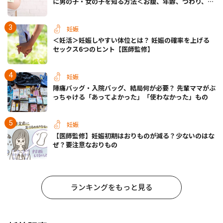
に男の子・女の子を知る方法＜お腹、年齢、つわり、胎
動など＞
妊娠
＜妊活＞妊娠しやすい体位とは？ 妊娠の確率を上げる
セックス6つのヒント【医師監修】
妊娠
陣痛バッグ・入院バッグ、結局何が必要？ 先輩ママがぶ
っちゃける「あってよかった」「使わなかった」もの
妊娠
【医師監修】妊娠初期はおりものが減る？少ないのはな
ぜ？要注意なおりもの
ランキングをもっと見る