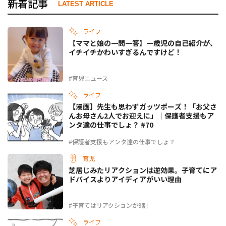
新着記事
LATEST ARTICLE
ライフ
【ママと娘の一問一答】一歳児の自己紹介が、
イチイチかわいすぎるんですけど！
#育児ニュース
ライフ
【漫画】先生も思わずガッツポーズ！「お父さ
んお母さん2人でお迎えに」｜保護者支援もア
ンタ達の仕事でしょ？ #70
#保護者支援もアンタ達の仕事でしょ？
育児
芝居じみたリアクションは逆効果。子育てにア
ドバイスよりアイディアがいい理由
#子育てはリアクションが9割
ライフ